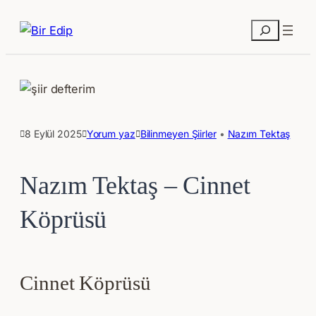
Ara
8 Eylül 2025
Yorum yaz
Bilinmeyen Şiirler
 • 
Nazım Tektaş
Nazım Tektaş – Cinnet
Köprüsü
Cinnet Köprüsü