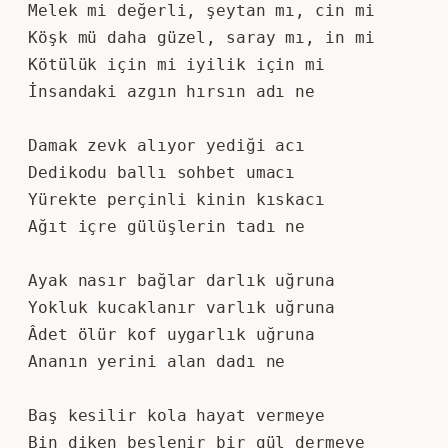
Melek mi değerli, şeytan mı, cin mi
Köşk mü daha güzel, saray mı, in mi
Kötülük için mi iyilik için mi
İnsandaki azgın hırsın adı ne
Damak zevk alıyor yediği acı
Dedikodu ballı sohbet umacı
Yürekte perçinli kinin kıskacı
Ağıt içre gülüşlerin tadı ne
Ayak nasır bağlar darlık uğruna
Yokluk kucaklanır varlık uğruna
Âdet ölür kof uygarlık uğruna
Ananın yerini alan dadı ne
Baş kesilir kola hayat vermeye
Bin diken beslenir bir gül dermeye