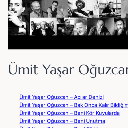
Ümit Yaşar Oğuzca
Ümit Yaşar Oğuzcan – Acılar Denizi
Ümit Yaşar Oğuzcan – Bak Onca Kalır Bildiğim
Ümit Yaşar Oğuzcan – Beni Kör Kuyularda
Ümit Yaşar Oğuzcan – Beni Unutma