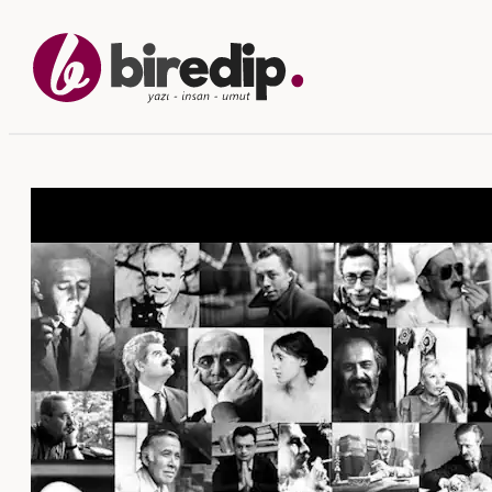
İçeriğe
geç