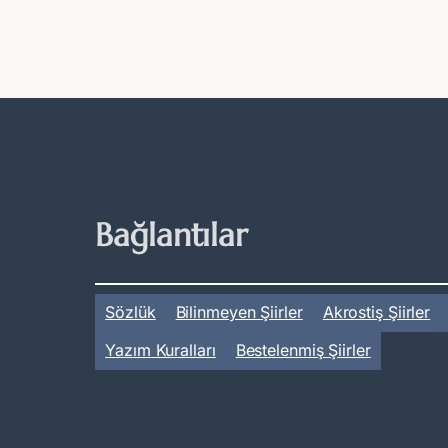
Bağlantılar
Sözlük
Bilinmeyen Şiirler
Akrostiş Şiirler
Yazım Kuralları
Bestelenmiş Şiirler