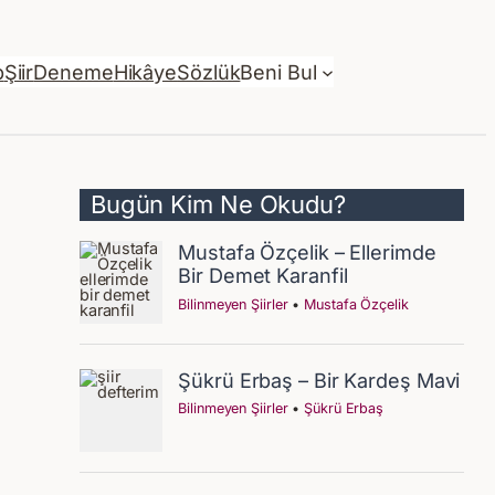
p
Şiir
Deneme
Hikâye
Sözlük
Beni Bul
Bugün Kim Ne Okudu?