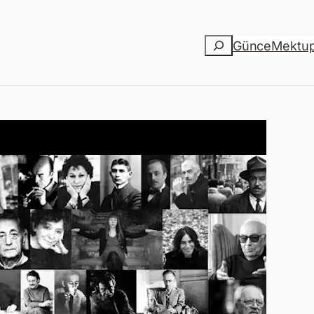
Ara
Günce
Mektu