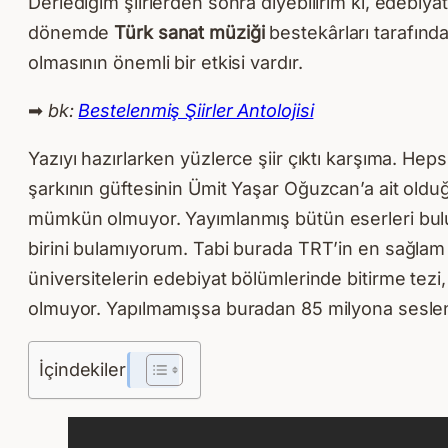
Derlediğim şiirlerden sonra diyebilirim ki, edebiy
dönemde
Türk sanat müziği
bestekârları tarafında
olmasının önemli bir etkisi vardır.
➡
bk:
Bestelenmiş Şiirler Antolojisi
Yazıyı hazırlarken yüzlerce şiir çıktı karşıma. He
şarkının güftesinin Ümit Yaşar Oğuzcan’a ait olduğ
mümkün olmuyor. Yayımlanmış bütün eserleri bulup
birini bulamıyorum. Tabi burada TRT’in en sağlam bi
üniversitelerin edebiyat bölümlerinde bitirme tezi
olmuyor. Yapılmamışsa buradan 85 milyona seslen
İçindekiler