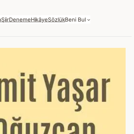
p
Şiir
Deneme
Hikâye
Sözlük
Beni Bul