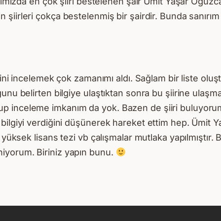
atımızda en çok şiiri bestelenen şair Ümit Yaşar Oğuzca
n şiirleri çokça bestelenmiş bir şairdir. Bunda sanırım 
psini incelemek çok zamanımı aldı. Sağlam bir liste o
unu belirten bilgiye ulaştıktan sonra bu şiirine ulaşm
 inceleme imkanım da yok. Bazen de şiiri buluyorum. 
lgiyi verdiğini düşünerek hareket ettim hep. Ümit Yaşa
, yüksek lisans tezi vb çalışmalar mutlaka yapılmıştır.
iyorum. Biriniz yapın bunu.