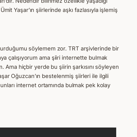
n’dır. Nedendir bilinmez özellikle yaşadığı
Ümit Yaşar’ın şiirlerinde aşkı fazlasıyla işlemiş
luşturduğumu söylemem zor. TRT arşivlerinde bir
aya çalışıyorum ama şiiri internette bulmak
Ama hiçbir yerde bu şiirin şarkısını söyleyen
r Oğuzcan’ın bestelenmiş şiirleri ile ilgili
 Bunları internet ortamında bulmak pek kolay