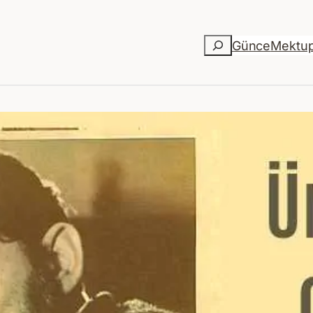
Ara
Günce
Mektu