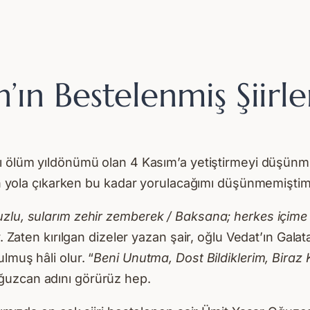
ın Bestelenmiş Şiirle
sını ölüm yıldönümü olan 4 Kasım’a yetiştirmeyi düşün
için yola çıkarken bu kadar yorulacağımı düşünmemiştim
uzlu, sularım zehir zemberek / Baksana; herkes içime
r. Zaten kırılgan dizeler yazan şair, oğlu Vedat’ın Gal
lmuş hâli olur. “
Beni Unutma, Dost Bildiklerim, Biraz 
ğuzcan adını görürüz hep.