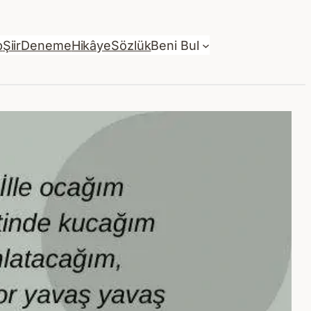
p
Şiir
Deneme
Hikâye
Sözlük
Beni Bul