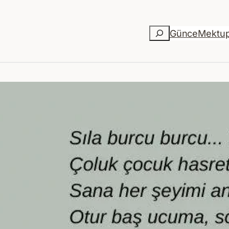
Ara
Günce
Mektu