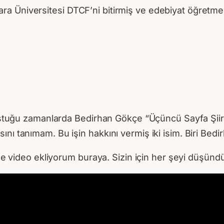
Üniversitesi DTCF’ni bitirmiş ve edebiyat öğretmenliği
uçuştuğu zamanlarda Bedirhan Gökçe “Üçüncü Sayfa Şiir
nı tanımam. Bu işin hakkını vermiş iki isim. Biri Bedi
r de video ekliyorum buraya. Sizin için her şeyi düşü