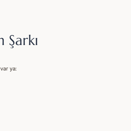
 Şarkı
var ya: