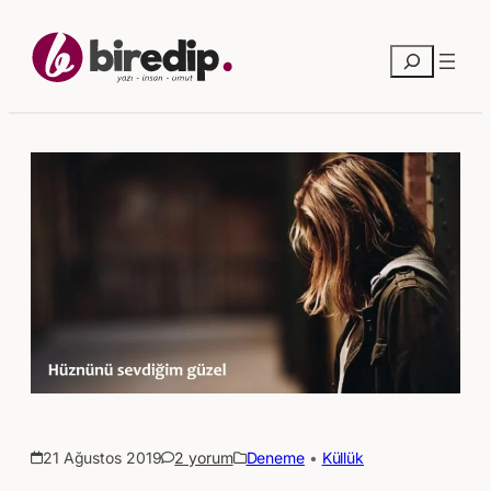
Ara
21 Ağustos 2019
2 yorum
Deneme
 • 
Küllük