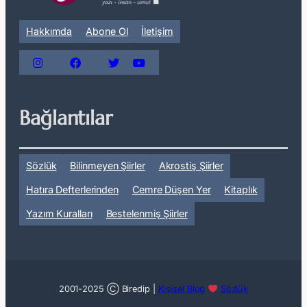
Hakkımda
Abone Ol
İletişim
Bağlantılar
Sözlük
Bilinmeyen Şiirler
Akrostiş Şiirler
Hatıra Defterlerinden
Cemre Düşen Yer
Kitaplık
Yazım Kuralları
Bestelenmiş Şiirler
2001-2025 Ⓒ Biredip |
Kişisel Blog
Sözlük