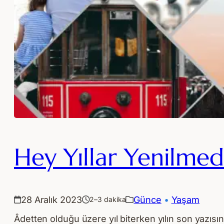
Hey Yıllar Yenilmed
28 Aralık 2023
Günce
 • 
Yaşam
2–3 dakika
Âdetten olduğu üzere yıl biterken yılın son yazısı