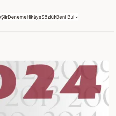
p
Şiir
Deneme
Hikâye
Sözlük
Beni Bul