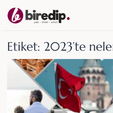
İçeriğe
geç
Etiket:
2023’te nele