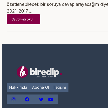
özetlenebilecek bir soruya cevap arayacağım diye 
2021, 2017,…
:
devamını oku…
Hey
Yıllar
Yenilmedim
Size,
Umutlarım
Yine
Aynı!
Hakkımda
Abone Ol
İletişim