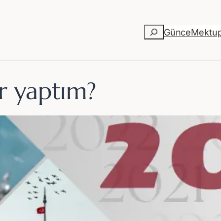
Ara
Günce
Mektu
r yaptım?