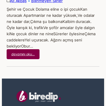
Ali Akbaş
 • 
Bilinmeyen Şiirler
Şehir ve Çocuk Dolama eline o ipi çocukKan
oturacak Apartmanlar ne kadar yüksek,Ve odalar
ne kadar dar,Çıkma şu balkonaKalbim duracak.
Öyle karışık ki, trafikVe şoför amcalar öyle dalgın
kiNe çocuk dinler ne nineSürerler öylesineÇıkma
caddelereYel uçuracak. Ağzını açmış seni
bekliyorObur…
:
devamını oku…
Ali
Akbaş
–
Şehir
ve
Çocuk