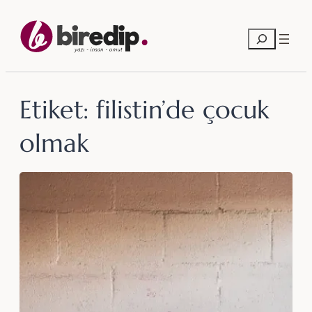
İçeriğe
geç
Ara
Etiket:
filistin’de çocuk
olmak