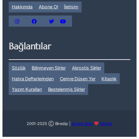
Hakkımda
Abone Ol
İletişim
Bağlantılar
Sözlük
Bilinmeyen Şiirler
Akrostiş Şiirler
Hatıra Defterlerinden
Cemre Düşen Yer
Kitaplık
Yazım Kuralları
Bestelenmiş Şiirler
2001-2025 Ⓒ Biredip |
Kişisel Blog
Sözlük