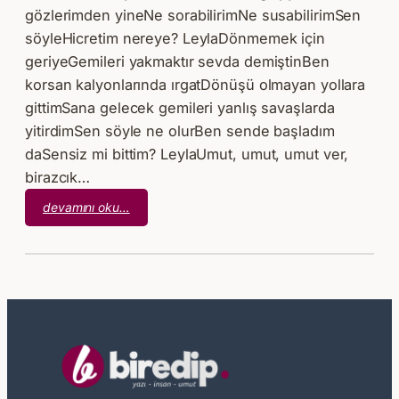
gözlerimden yineNe sorabilirimNe susabilirimSen
söyleHicretim nereye? LeylaDönmemek için
geriyeGemileri yakmaktır sevda demiştinBen
korsan kalyonlarında ırgatDönüşü olmayan yollara
gittimSana gelecek gemileri yanlış savaşlarda
yitirdimSen söyle ne olurBen sende başladım
daSensiz mi bittim? LeylaUmut, umut, umut ver,
birazcık…
:
devamını oku…
Emel
Okyar
–
Bilinmelisin