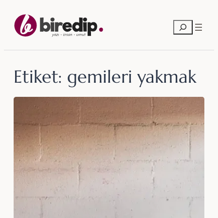
İçeriğe
geç
Ara
Etiket:
gemileri yakmak