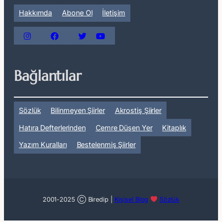
Hakkımda
Abone Ol
İletişim
Bağlantılar
Sözlük
Bilinmeyen Şiirler
Akrostiş Şiirler
Hatıra Defterlerinden
Cemre Düşen Yer
Kitaplık
Yazım Kuralları
Bestelenmiş Şiirler
2001-2025 Ⓒ Biredip |
Kişisel Blog
Sözlük