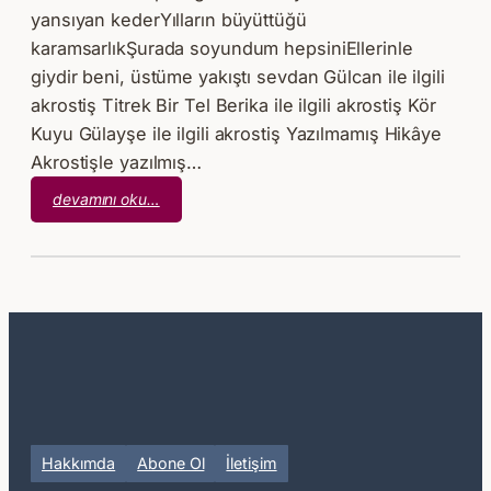
yansıyan kederYılların büyüttüğü
karamsarlıkŞurada soyundum hepsiniEllerinle
giydir beni, üstüme yakıştı sevdan Gülcan ile ilgili
akrostiş Titrek Bir Tel Berika ile ilgili akrostiş Kör
Kuyu Gülayşe ile ilgili akrostiş Yazılmamış Hikâye
Akrostişle yazılmış…
:
devamını oku…
Soyundum
Giydir
Beni
Hakkımda
Abone Ol
İletişim