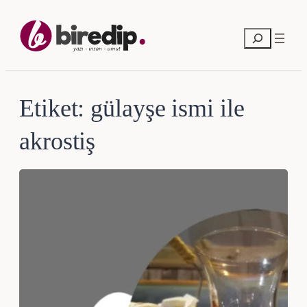
İçeriğe
geç
Ara
Etiket:
gülayşe ismi ile
akrostiş