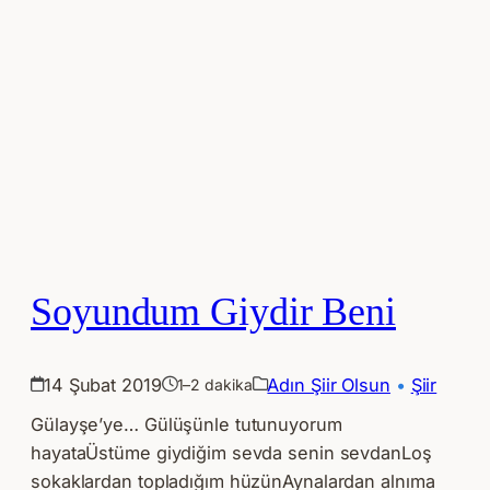
Soyundum Giydir Beni
14 Şubat 2019
Adın Şiir Olsun
 • 
Şiir
1–2 dakika
Gülayşe’ye… Gülüşünle tutunuyorum
hayataÜstüme giydiğim sevda senin sevdanLoş
sokaklardan topladığım hüzünAynalardan alnıma