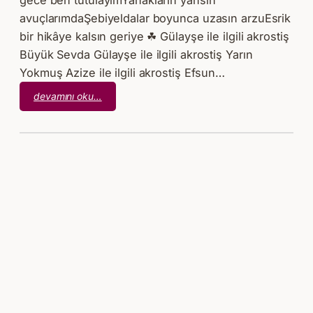
gece ben tutulayımYanakların yansın
avuçlarımdaŞebiyeldalar boyunca uzasın arzuEsrik
bir hikâye kalsın geriye ☘ Gülayşe ile ilgili akrostiş
Büyük Sevda Gülayşe ile ilgili akrostiş Yarın
Yokmuş Azize ile ilgili akrostiş Efsun…
:
devamını oku…
Yazılmamış
Hikâye