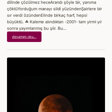
dilinde çözülmez heceArandı şöyle bir, yanıma
çöktüYorduğum manayı sildi yüzündenŞairlere bir
sır verdi özündenElinde birkaç harf, hepsi
büyüktü. ☘ Kaleme alındıktan -2001- tam yirmi yıl
sonra yayımlanmış bu şiir. Bu…
:
devamını oku…
Büyük
Sevda