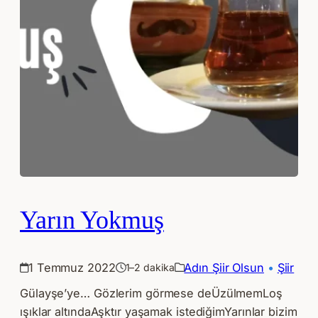
Yarın Yokmuş
1 Temmuz 2022
Adın Şiir Olsun
 • 
Şiir
1–2 dakika
Gülayşe’ye… Gözlerim görmese deÜzülmemLoş
ışıklar altındaAşktır yaşamak istediğimYarınlar bizim