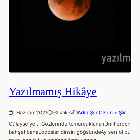
Yazılmamış Hikâye
1 Haziran 2021
Adın Şiir Olsun
 • 
Şiir
1–2 dakika
Gülayşe’ye… Gözlerinde tomurcuklananÜmitlerden
bahşet banaLodoslar dinsin göğsündeAy sen ol bu