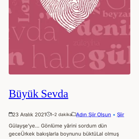
Büyük Sevda
23 Aralık 2021
Adın Şiir Olsun
 • 
Şiir
1–2 dakika
Gülayşe’ye… Gönlüme yârini sordum dün
geceÜrkek bakışlarla boynunu büktüLal olmuş