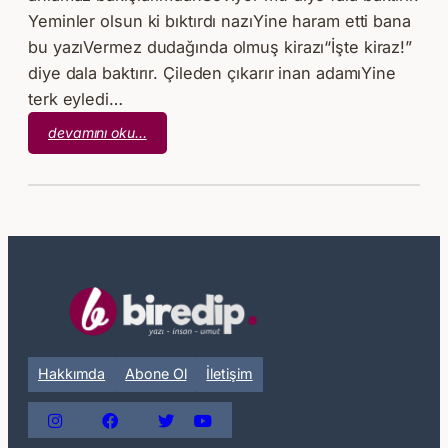
Yeminler olsun ki bıktırdı nazıYine haram etti bana
bu yazıVermez dudağında olmuş kirazı“İşte kiraz!”
diye dala baktırır. Çileden çıkarır inan adamıYine
terk eyledi…
:
devamını oku…
Erdoğan
Ünver
–
Sitem
Hakkımda
Abone Ol
İletişim