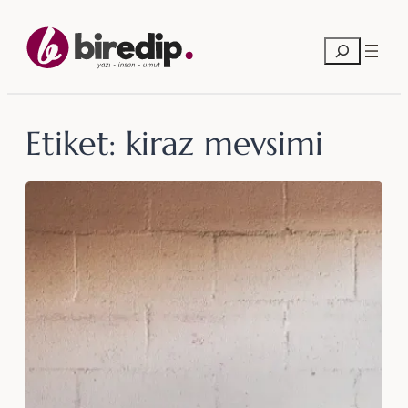
İçeriğe
geç
Ara
Etiket:
kiraz mevsimi