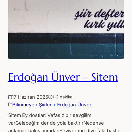
Erdoğan Ünver – Sitem
17 Haziran 2025
1–2 dakika
Bilinmeyen Şiirler
 • 
Erdoğan Ünver
Sitem Ey dostlar! Vefasız bir sevgilim
varGeleceğim der de yola baktırırNedense
anlamaz bakışlarımdanSeviyor mu diye fala baktırır.