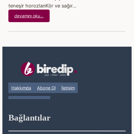
teneşir horozlarıKör ve sağır…
:
devamını oku…
İlhan
Geçer
–
Bosna’nın
Gül
Fidanları
Hakkımda
Abone Ol
İletişim
Bağlantılar