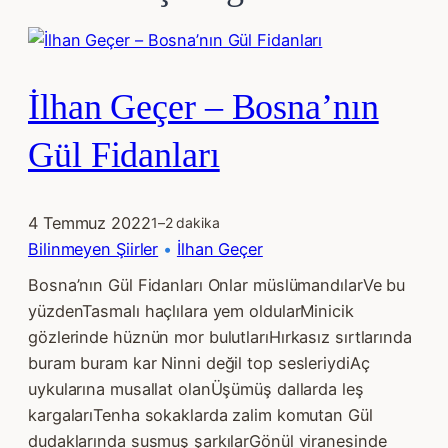
İlhan Geçer – Bosna’nın
Gül Fidanları
4 Temmuz 2022
1–2 dakika
Bilinmeyen Şiirler
 • 
İlhan Geçer
Bosna’nın Gül Fidanları Onlar müslümandılarVe bu
yüzdenTasmalı haçlılara yem oldularMinicik
gözlerinde hüznün mor bulutlarıHırkasız sırtlarında
buram buram kar Ninni değil top sesleriydiAç
uykularına musallat olanÜşümüş dallarda leş
kargalarıTenha sokaklarda zalim komutan Gül
dudaklarında susmuş şarkılarGönül viranesinde