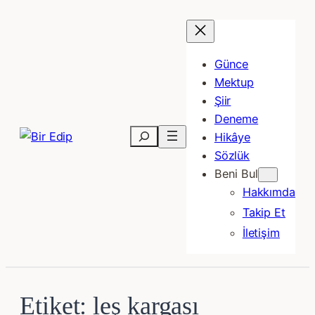
İçeriğe
geç
Günce
Mektup
Şiir
Deneme
Ara
Hikâye
Sözlük
Beni Bul
Hakkımda
Takip Et
İletişim
Etiket:
leş kargası