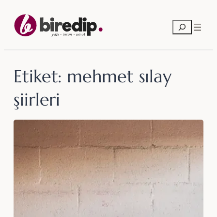
İçeriğe
geç
Ara
Etiket:
mehmet sılay
şiirleri