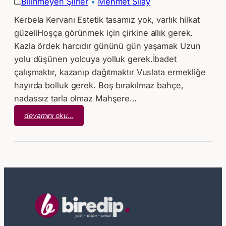
Bilinmeyen Şiirler
 • 
Mehmet Sılay
Kerbela Kervanı Estetik tasamız yok, varlık hilkat
güzeliHoşça görünmek için çirkine allık gerek.
Kazla ördek harcıdır gününü gün yaşamak Uzun
yolu düşünen yolcuya yolluk gerek.İbadet
çalışmaktır, kazanıp dağıtmaktır Vuslata ermekliğe
hayırda bolluk gerek. Boş bırakılmaz bahçe,
nadassız tarla olmaz Mahşere…
:
devamını oku…
Mehmet
Sılay
–
Kerbela
Kervanı