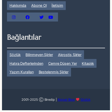
Hakkımda
Abone Ol
İletişim
Bağlantılar
Sözlük
Bilinmeyen Şiirler
Akrostiş Şiirler
Hatıra Defterlerinden
Cemre Düşen Yer
Kitaplık
Yazım Kuralları
Bestelenmiş Şiirler
2001-2025 Ⓒ Biredip |
Kişisel Blog
Sözlük