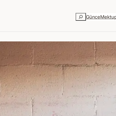
Ara
Günce
Mektu