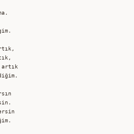
ma. 
gim.
rtık,
tık, 
 artık 
diğim.
rsın 
sin. 
ersin 
ğim.