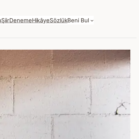
p
Şiir
Deneme
Hikâye
Sözlük
Beni Bul