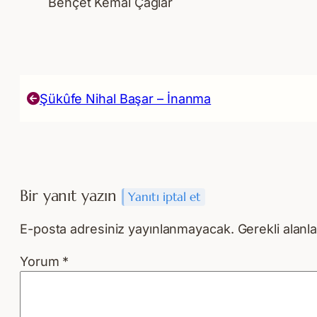
Behçet Kemal Çağlar
Şükûfe Nihal Başar – İnanma
Bir yanıt yazın
Yanıtı iptal et
E-posta adresiniz yayınlanmayacak.
Gerekli alanl
Yorum
*