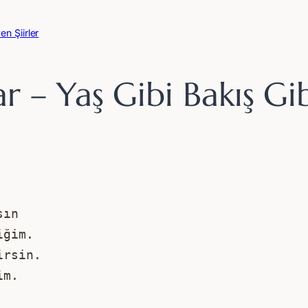
en Şiirler
 – Yaş Gibi Bakış Gi
sın 
iğim. 
irsin. 
im.