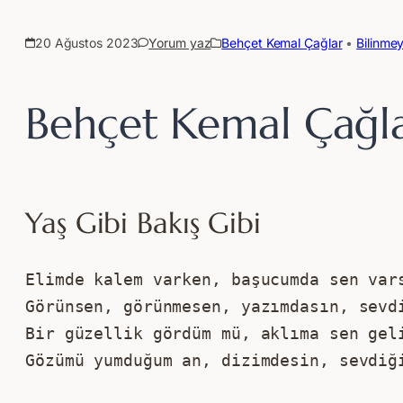
20 Ağustos 2023
Yorum yaz
Behçet Kemal Çağlar
 • 
Bilinmey
Behçet Kemal Çağlar
Yaş Gibi Bakış Gibi
Elimde kalem varken, başucumda sen var
Görünsen, görünmesen, yazımdasın, sevd
Bir güzellik gördüm mü, aklıma sen gel
Gözümü yumduğum an, dizimdesin, sevdiğ