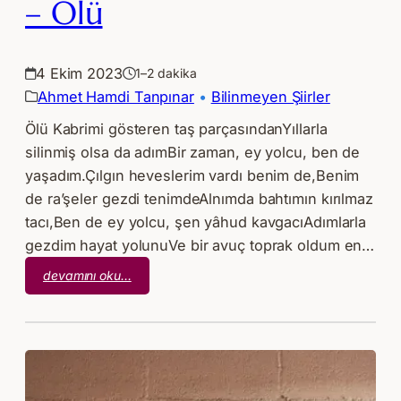
– Ölü
4 Ekim 2023
1–2 dakika
Ahmet Hamdi Tanpınar
 • 
Bilinmeyen Şiirler
Ölü Kabrimi gösteren taş parçasındanYıllarla
silinmiş olsa da adımBir zaman, ey yolcu, ben de
yaşadım.Çılgın heveslerim vardı benim de,Benim
de ra’şeler gezdi tenimdeAlnımda bahtımın kırılmaz
tacı,Ben de ey yolcu, şen yâhud kavgacıAdımlarla
gezdim hayat yolunuVe bir avuç toprak oldum en…
:
devamını oku…
Ahmet
Hamdi
Tanpınar
–
Ölü