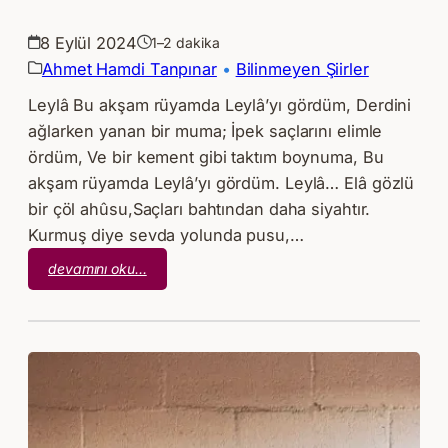
8 Eylül 2024
1–2 dakika
Ahmet Hamdi Tanpınar
 • 
Bilinmeyen Şiirler
Leylâ Bu akşam rüyamda Leylâ’yı gördüm, Derdini
ağlarken yanan bir muma; İpek saçlarını elimle
ördüm, Ve bir kement gibi taktım boynuma, Bu
akşam rüyamda Leylâ’yı gördüm. Leylâ… Elâ gözlü
bir çöl ahûsu,Saçları bahtından daha siyahtır.
Kurmuş diye sevda yolunda pusu,…
:
devamını oku…
Ahmet
Hamdi
Tanpınar
–
Leylâ