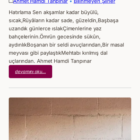
Ahmet Hamdi Tanpınar
 • 
Bilinmeyen Şiirler
Hatırlama Sen akşamlar kadar büyülü,
sıcak,Rüyâların kadar sade, güzeldin,Başbaşa
uzandık günlerce ıslakÇimenlerine yaz
bahçelerinin.Ömrün gecesinde sükûn,
aydınlıkBoşanan bir seldi avuçlarından,Bir masal
meyvası gibi paylaştıkMehtabı kırılmış dal
uçlarından. Ahmet Hamdi Tanpınar
:
devamını oku…
Ahmet
Hamdi
Tanpınar
–
Hatırlama