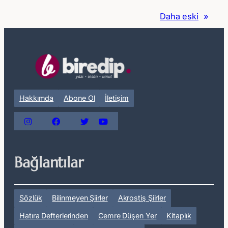
–
Daha eski
»
Annem
İçin
Hakkımda
Abone Ol
İletişim
Bağlantılar
Sözlük
Bilinmeyen Şiirler
Akrostiş Şiirler
Hatıra Defterlerinden
Cemre Düşen Yer
Kitaplık