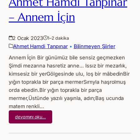
Ahmet Hamdi Tanpınar
– Annem İçin
2 Ocak 2023
1–2 dakika
Ahmet Hamdi Tanpınar
 • 
Bilinmeyen Şiirler
Annem İçin Bir günümüz bile sensiz geçmezken
Şimdi mezarına hasretiz anne… Issız bir mezarlık,
kimsesiz bir yerGölgesinde ulu, loş bir mâbedinBir
yığın toprakla bir parça mermerSırrıyla haşrolmuş
orda ebedin.Bir yığın toprakla bir parça
mermer,Üstünde yazılı yaşınla, adın;Baş ucunda
matem renkli…
:
devamını oku…
Ahmet
Hamdi
Tanpınar