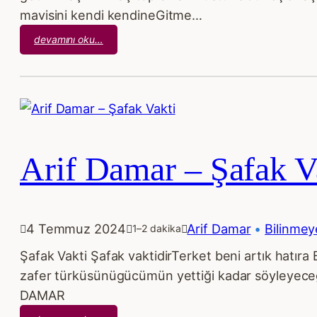
mavisini kendi kendineGitme…
:
devamını oku…
Arif
Damar
–
Gitme
Kal
Arif Damar – Şafak V
4 Temmuz 2024
Arif Damar
 • 
Bilinmeye
1–2 dakika
Şafak Vakti Şafak vaktidirTerket beni artık hatır
zafer türküsünügücümün yettiği kadar söyleyeceği
DAMAR