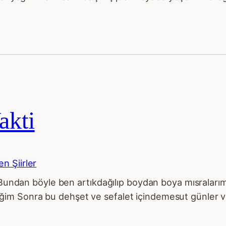
akti
n Şiirler
a Bundan böyle ben artıkdağılıp boydan boya mısraları
m Sonra bu dehşet ve sefalet içindemesut günler vaa