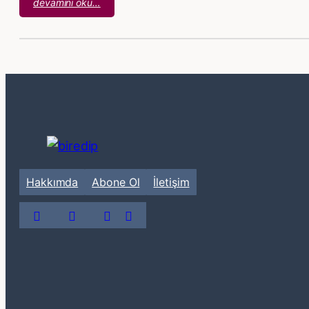
:
devamını oku…
Arif
Damar
–
Şafak
Vakti
Hakkımda
Abone Ol
İletişim