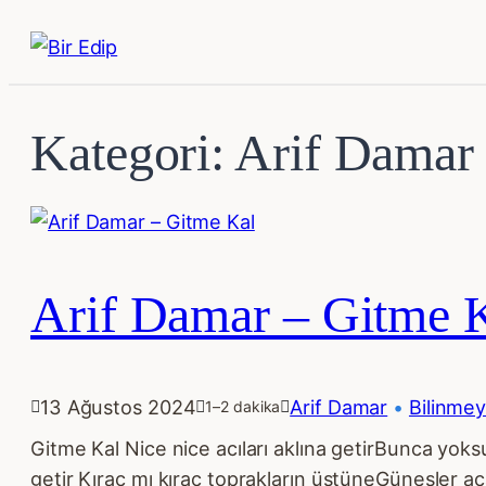
İçeriğe
geç
Kategori:
Arif Damar
Arif Damar – Gitme 
13 Ağustos 2024
Arif Damar
 • 
Bilinmey
1–2 dakika
Gitme Kal Nice nice acıları aklına getirBunca yoks
getir Kıraç mı kıraç toprakların üstüneGüneşler aç