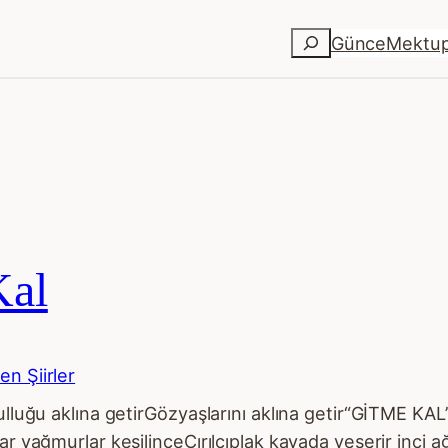
Ara
Günce
Mektu
Kal
en Şiirler
ulluğu aklına getirGözyaşlarını aklına getir“GİTME KAL
ar yağmurlar kesilinceÇırılçıplak kayada yeşerir inci 