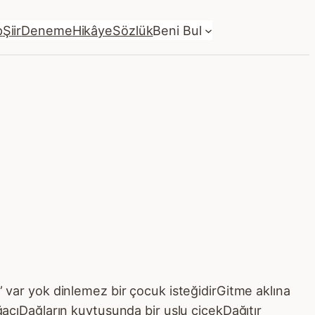
p
Şiir
Deneme
Hikâye
Sözlük
Beni Bul
” var yok dinlemez bir çocuk isteğidirGitme aklına
ağacıDağların kuytusunda bir uslu çiçekDağıtır