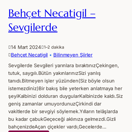
Behçet Necatigil –
Sevgilerde
14 Mart 2024
1–2 dakika
Behçet Necatigil
 • 
Bilinmeyen Şiirler
Sevgilerde Sevgileri yarınlara bıraktınızÇekingen,
tutuk, saygılı.Bütün yakınlarınızSizi yanlış
tanıdı.Bitmeyen işler yüzünden(Siz böyle olsun
istemezdiniz)Bir bakış bile yeterken anlatmaya her
şeyiKalbinizi dolduran duygularKalbinizde kaldı.Siz
geniş zamanlar umuyordunuzÇirkindi dar
vakitlerde bir sevgiyi söylemek.Yılların telâşlarda
bu kadar çabukGeçeceği aklınıza gelmezdi.Gizli
bahçenizdeAçan çiçekler vardı,Gecelerde…