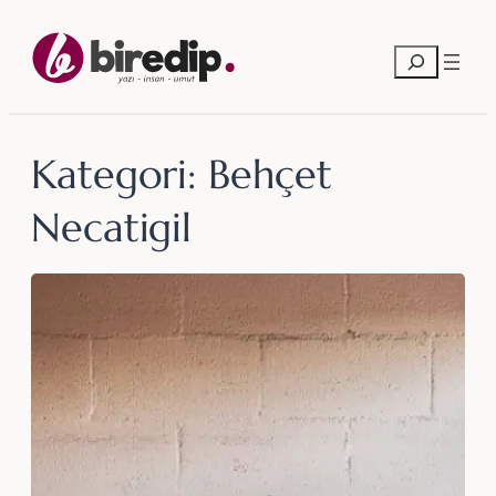
İçeriğe
geç
Ara
Kategori:
Behçet
Necatigil