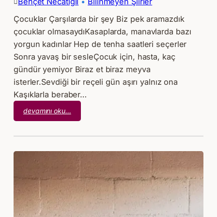
Behçet Necatigil
 • 
Bilinmeyen Şiirler
Çocuklar Çarşılarda bir şey Biz pek aramazdık
çocuklar olmasaydıKasaplarda, manavlarda bazı
yorgun kadınlar Hep de tenha saatleri seçerler
Sonra yavaş bir sesleÇocuk için, hasta, kaç
gündür yemiyor Biraz et biraz meyva
isterler.Sevdiği bir reçeli gün aşırı yalnız ona
Kaşıklarla beraber…
:
devamını oku…
Behçet
Necatigil
–
Çocuklar