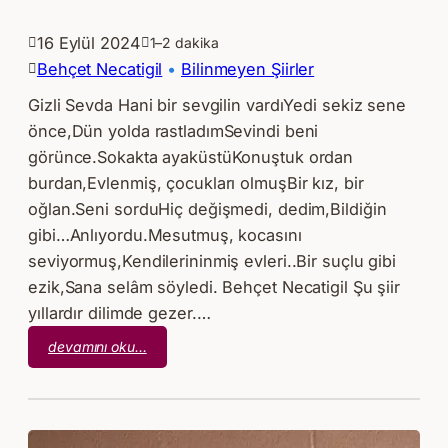
16 Eylül 2024
1–2 dakika
Behçet Necatigil
 • 
Bilinmeyen Şiirler
Gizli Sevda Hani bir sevgilin vardıYedi sekiz sene
önce,Dün yolda rastladımSevindi beni
görünce.Sokakta ayaküstüKonuştuk ordan
burdan,Evlenmiş, çocukları olmuşBir kız, bir
oğlan.Seni sorduHiç değişmedi, dedim,Bildiğin
gibi…Anlıyordu.Mesutmuş, kocasını
seviyormuş,Kendilerininmiş evleri..Bir suçlu gibi
ezik,Sana selâm söyledi. Behçet Necatigil Şu şiir
yıllardır dilimde gezer.…
:
devamını oku…
Behçet
Necatigil
–
Gizli