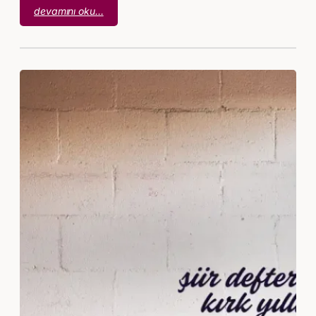
:
devamını oku…
Behçet
Necatigil
–
Sevgilerde