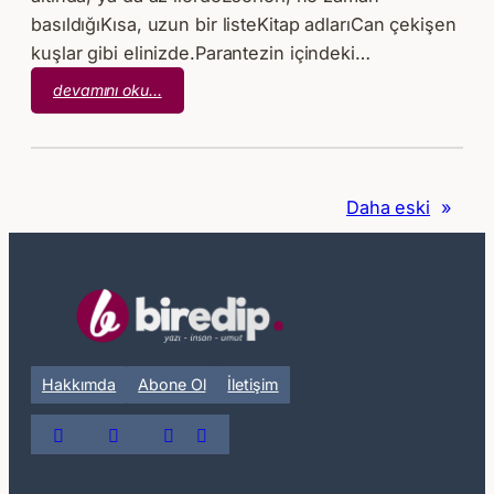
basıldığıKısa, uzun bir listeKitap adlarıCan çekişen
kuşlar gibi elinizde.Parantezin içindeki…
:
devamını oku…
Behçet
Necatigil
–
Kitaplarda
Daha eski
»
Ölmek
Hakkımda
Abone Ol
İletişim