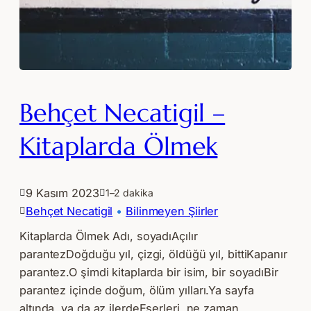
Behçet Necatigil –
Kitaplarda Ölmek
9 Kasım 2023
1–2 dakika
Behçet Necatigil
 • 
Bilinmeyen Şiirler
Kitaplarda Ölmek Adı, soyadıAçılır
parantezDoğduğu yıl, çizgi, öldüğü yıl, bittiKapanır
parantez.O şimdi kitaplarda bir isim, bir soyadıBir
parantez içinde doğum, ölüm yılları.Ya sayfa
altında, ya da az ilerdeEserleri, ne zaman