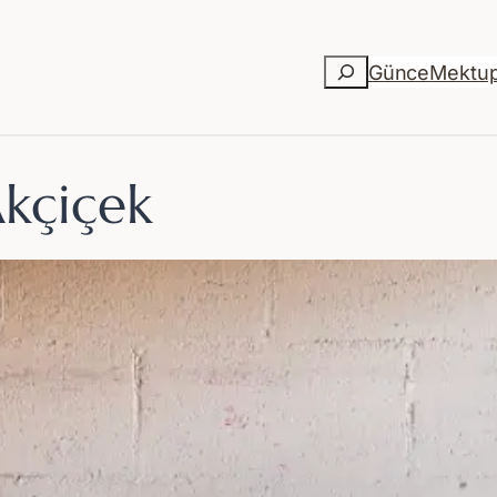
Ara
Günce
Mektu
kçiçek