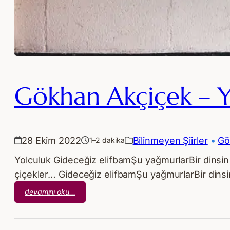
Gökhan Akçiçek – Y
28 Ekim 2022
Bilinmeyen Şiirler
 • 
Gö
1–2 dakika
Yolculuk Gideceğiz elifbamŞu yağmurlarBir dinsin
çiçekler… Gideceğiz elifbamŞu yağmurlarBir dins
:
devamını oku…
Gökhan
Akçiçek
–