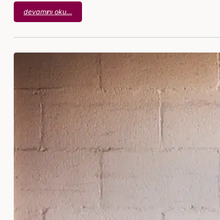
:
devamını oku…
Gökhan
Akçiçek
–
Dua