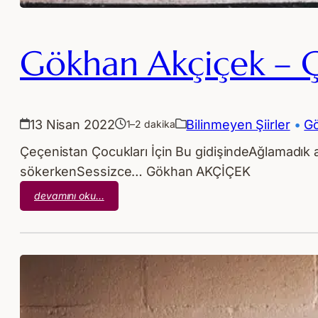
Gökhan Akçiçek – Ç
13 Nisan 2022
Bilinmeyen Şiirler
 • 
Gö
1–2 dakika
Çeçenistan Çocukları İçin Bu gidişindeAğlamadı
sökerkenSessizce… Gökhan AKÇİÇEK
:
devamını oku…
Gökhan
Akçiçek
–
Çeçenistan
Çocukları
İçin