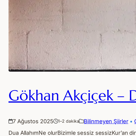
Gökhan Akçiçek – 
7 Ağustos 2025
Bilinmeyen Şiirler
 • 
1–2 dakika
Dua AllahımNe olurBizimle sessiz sessizKur’an d