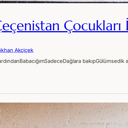
eçenistan Çocukları 
khan Akçiçek
k ardındanBabacığımSadeceDağlara bakıpGülümsedik a