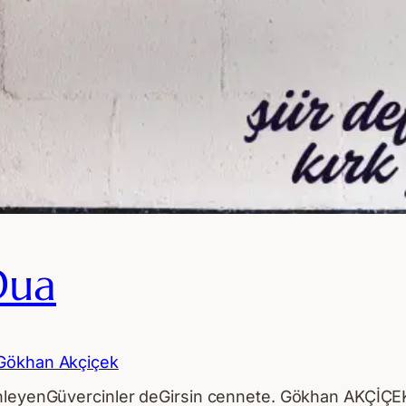
Dua
Gökhan Akçiçek
inleyenGüvercinler deGirsin cennete. Gökhan AKÇİÇE