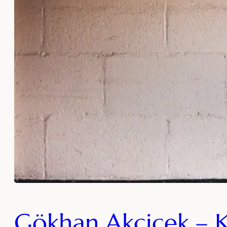
Gökhan Akçiçek – K