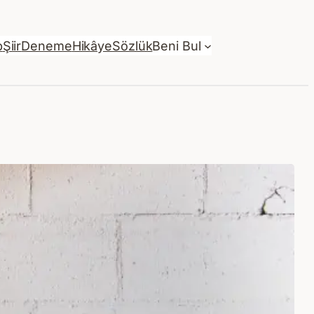
p
Şiir
Deneme
Hikâye
Sözlük
Beni Bul