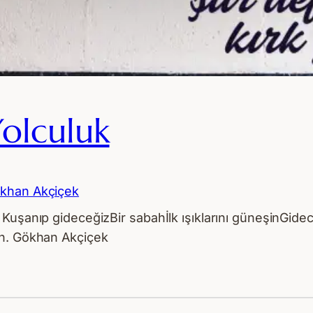
olculuk
khan Akçiçek
 Kuşanıp gideceğizBir sabahİlk ışıklarını güneşinGid
in. Gökhan Akçiçek