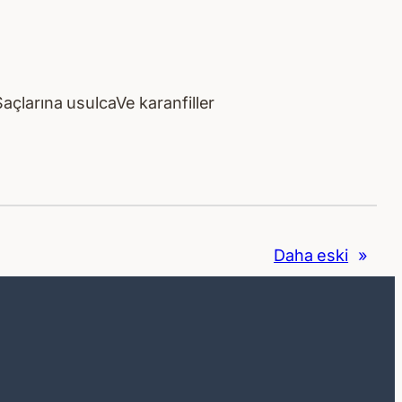
çlarına usulcaVe karanfiller
Daha eski
»