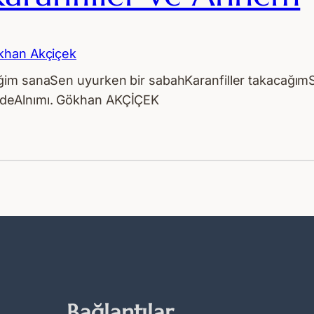
khan Akçiçek
im sanaSen uyurken bir sabahKaranfiller takacağımSa
ndeAlnımı. Gökhan AKÇİÇEK
Bağlantılar