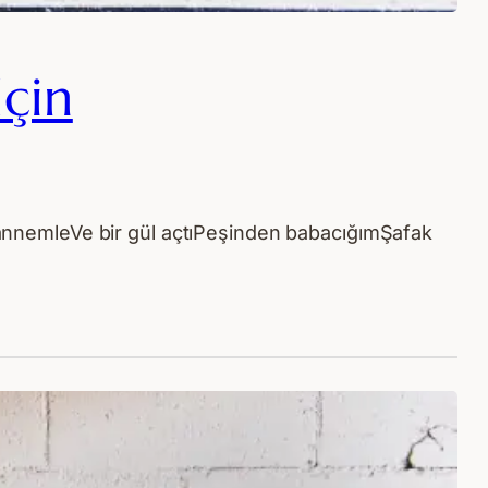
İçin
nnemleVe bir gül açtıPeşinden babacığımŞafak