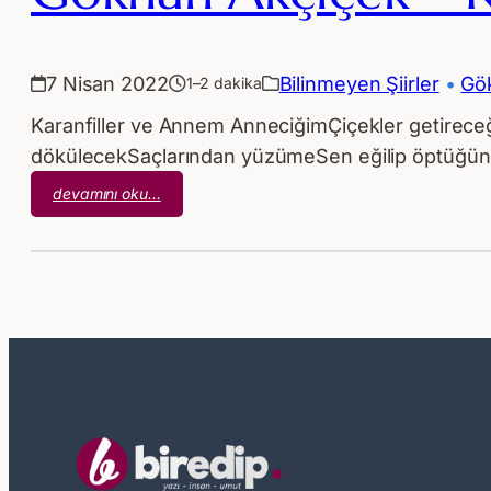
7 Nisan 2022
Bilinmeyen Şiirler
 • 
Gö
1–2 dakika
Karanfiller ve Annem AnneciğimÇiçekler getireceğ
dökülecekSaçlarından yüzümeSen eğilip öptüğü
:
devamını oku…
Gökhan
Akçiçek
–
Karanfiller
ve
Annem