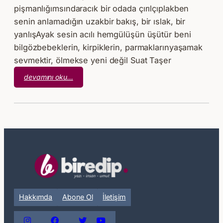
pişmanlığımsındaracık bir odada çırılçıplakben
senin anlamadığın uzakbir bakış, bir ıslak, bir
yanlışAyak sesin acılı hemgülüşün üşütür beni
bilgözbebeklerin, kirpiklerin, parmaklarınyaşamak
sevmektir, ölmekse yeni değil Suat Taşer
:
devamını oku…
Sut
Taşer
–
Yalnız
Adamın
Düşleri
Hakkımda
Abone Ol
İletişim