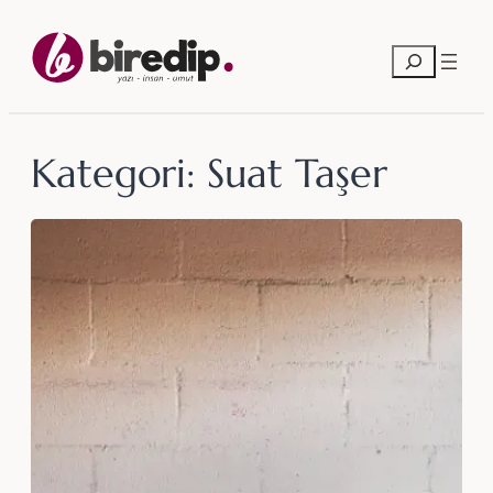
İçeriğe
geç
Ara
Kategori:
Suat Taşer