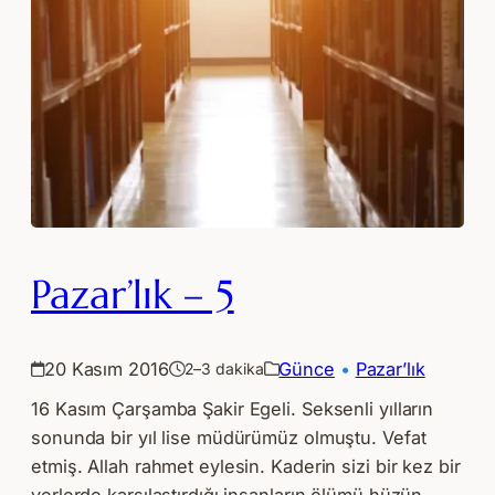
Pazar’lık – 5
20 Kasım 2016
Günce
 • 
Pazar’lık
2–3 dakika
16 Kasım Çarşamba Şakir Egeli. Seksenli yılların
sonunda bir yıl lise müdürümüz olmuştu. Vefat
etmiş. Allah rahmet eylesin. Kaderin sizi bir kez bir