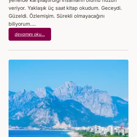
yerlerde karşılaştırdığı insanların ölümü hüzün
veriyor. Yaklaşık üç saat kitap okudum. Geceydi.
Güzeldi. Özlemişim. Sürekli olmayacağını
biliyorum.…
:
devamını oku…
Pazar’lık
–
5