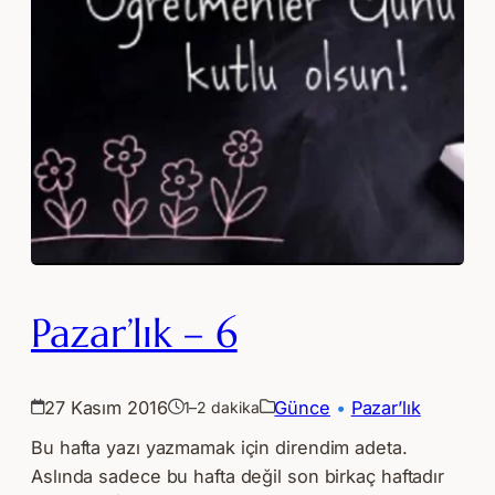
Pazar’lık – 6
27 Kasım 2016
Günce
 • 
Pazar’lık
1–2 dakika
Bu hafta yazı yazmamak için direndim adeta.
Aslında sadece bu hafta değil son birkaç haftadır