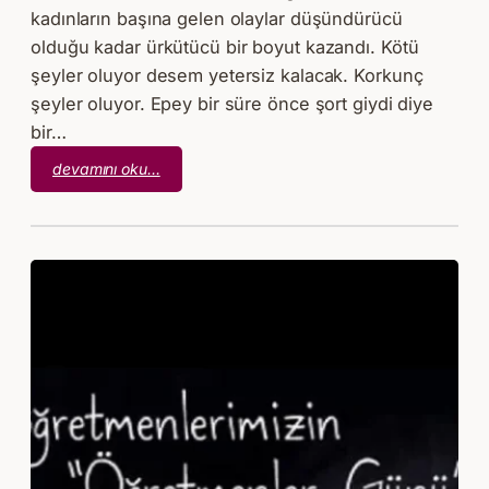
kadınların başına gelen olaylar düşündürücü
olduğu kadar ürkütücü bir boyut kazandı. Kötü
şeyler oluyor desem yetersiz kalacak. Korkunç
şeyler oluyor. Epey bir süre önce şort giydi diye
bir…
:
devamını oku…
İnsanlık
İnsanlığından
Utansın!
#Pazar’lık-
7