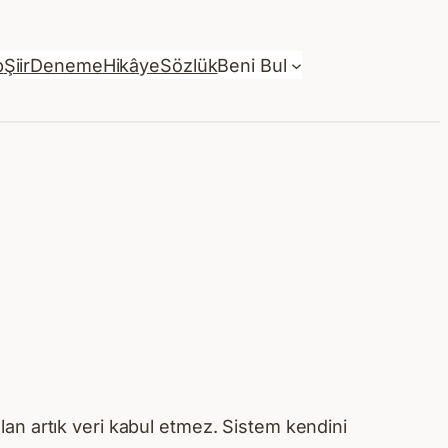
p
Şiir
Deneme
Hikâye
Sözlük
Beni Bul
 alan artık veri kabul etmez. Sistem kendini