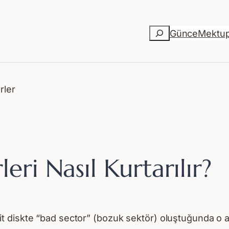
Ara
Günce
Mektu
eri Nasıl Kurtarılır?
 sabit diskte “bad sector” (bozuk sektör) oluştuğunda o