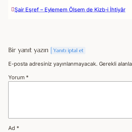
Şair Eşref – Eylemem Ölsem de Kizb-i İhtiyâr
Bir yanıt yazın
Yanıtı iptal et
E-posta adresiniz yayınlanmayacak.
Gerekli alanl
Yorum
*
Ad
*