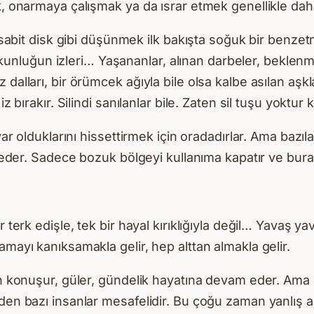
k, onarmaya çalışmak ya da ısrar etmek genellikle dah
r sabit disk gibi düşünmek ilk bakışta soğuk bir benzet
suskunluğun izleri… Yaşananlar, alınan darbeler, beklenm
dalları, bir örümcek ağıyla bile olsa kalbe asılan aşkl
 bırakır. Silindi sanılanlar bile. Zaten sil tuşu yoktur k
ar olduklarını hissettirmek için oradadırlar. Ama bazılar
 Sadece bozuk bölgeyi kullanıma kapatır ve burayı “
 terk edişle, tek bir hayal kırıklığıyla değil… Yavaş ya
amayı kanıksamakla gelir, hep alttan almakla gelir.
an konuşur, güler, gündelik hayatına devam eder. Ama 
en bazı insanlar mesafelidir. Bu çoğu zaman yanlış anla