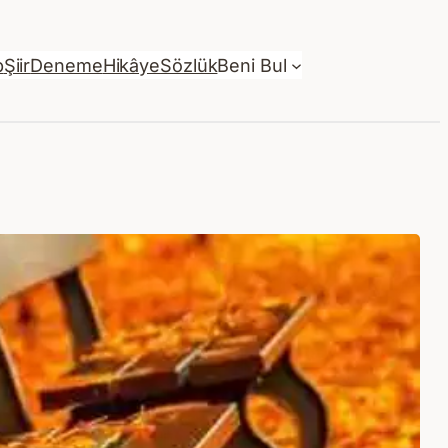
p
Şiir
Deneme
Hikâye
Sözlük
Beni Bul