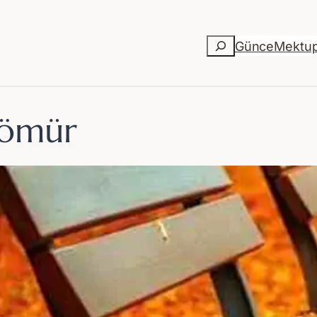
Ara
Günce
Mektu
 ömür