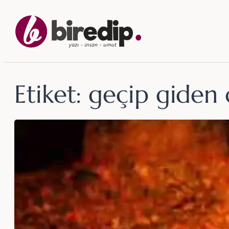
İçeriğe
geç
Etiket:
geçip giden