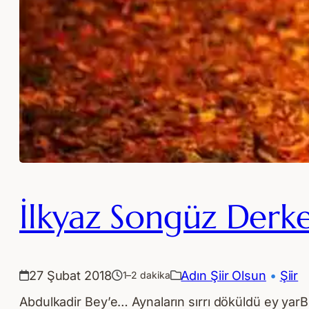
İlkyaz Songüz Derk
27 Şubat 2018
Adın Şiir Olsun
 • 
Şiir
1–2 dakika
Abdulkadir Bey’e… Aynaların sırrı döküldü ey yarB