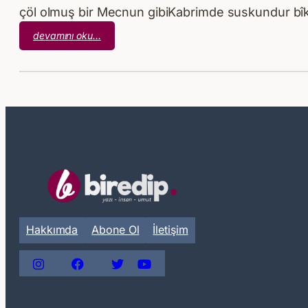
çöl olmuş bir Mecnun gibiKabrimde suskundur bî
:
devamını oku…
İlkyaz
Songüz
Derken
Hakkımda
Abone Ol
İletişim