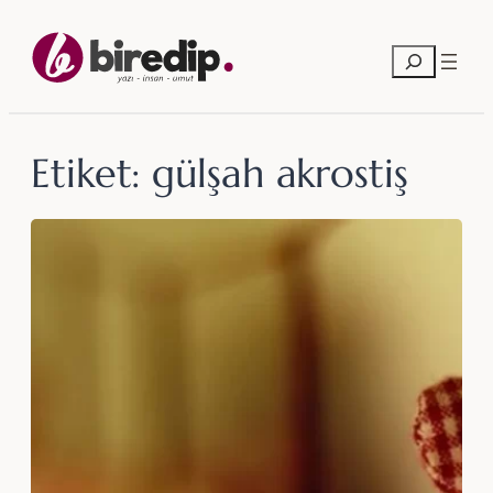
İçeriğe
geç
Ara
Etiket:
gülşah akrostiş