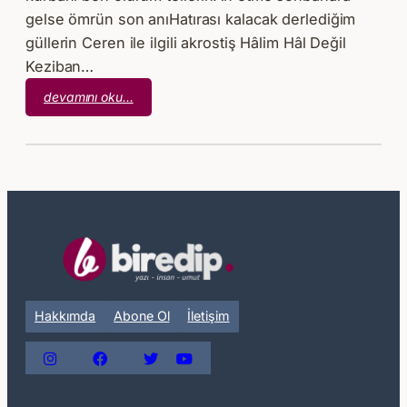
gelse ömrün son anıHatırası kalacak derlediğim
güllerin Ceren ile ilgili akrostiş Hâlim Hâl Değil
Keziban…
:
devamını oku…
Titreyen
Eller
Hakkımda
Abone Ol
İletişim