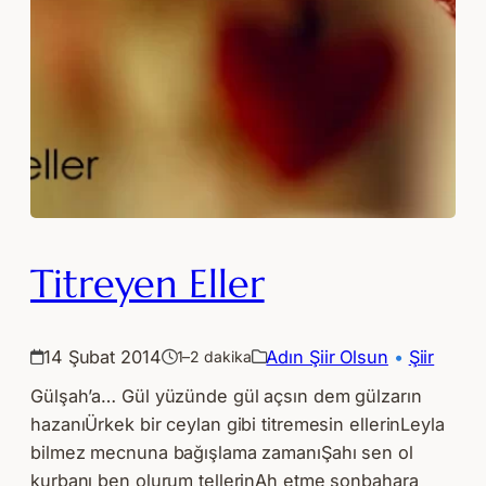
Titreyen Eller
14 Şubat 2014
Adın Şiir Olsun
 • 
Şiir
1–2 dakika
Gülşah’a… Gül yüzünde gül açsın dem gülzarın
hazanıÜrkek bir ceylan gibi titremesin ellerinLeyla
bilmez mecnuna bağışlama zamanıŞahı sen ol
kurbanı ben olurum tellerinAh etme sonbahara