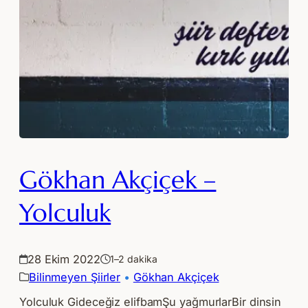
Gökhan Akçiçek –
Yolculuk
28 Ekim 2022
1–2 dakika
Bilinmeyen Şiirler
 • 
Gökhan Akçiçek
Yolculuk Gideceğiz elifbamŞu yağmurlarBir dinsin