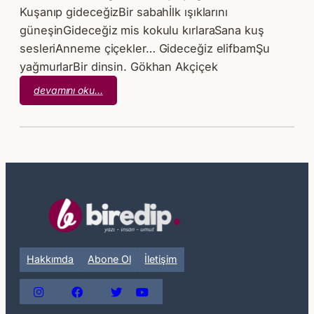
Kuşanıp gideceğizBir sabahİlk ışıklarını
güneşinGideceğiz mis kokulu kırlaraSana kuş
sesleriAnneme çiçekler… Gideceğiz elifbamŞu
yağmurlarBir dinsin. Gökhan Akçiçek
:
devamını oku…
Gökhan
Akçiçek
–
Yolculuk
Hakkımda
Abone Ol
İletişim