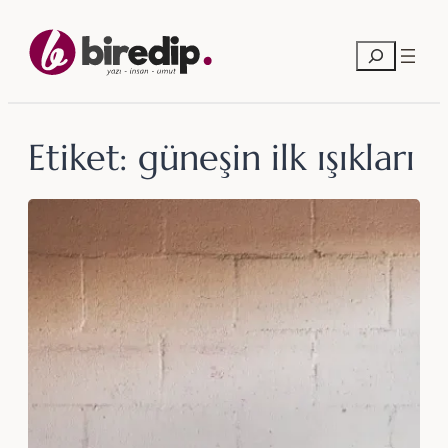
İçeriğe
geç
Ara
Etiket:
güneşin ilk ışıkları