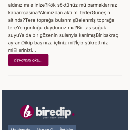
aldınız mı elinize?Kök söktünüz mü parmaklarınız
kabarırcasına?Alnınızdan aktı mı terlerGüneşin
altında?Tere toprağa bulanmışBelenmiş toprağa
tereYorgunluğu duydunuz mu?Bir tas soğuk
suyuYa da bir gözenin sularıyla karılmışBir bakraç
ayranıDikip başınıza içtiniz mi?İçip şükrettiniz
miEllerinizi…
:
devamını oku…
Mustafa
Kayabek
–
Siz
Hiç
Hakkımda
Abone Ol
İletişim