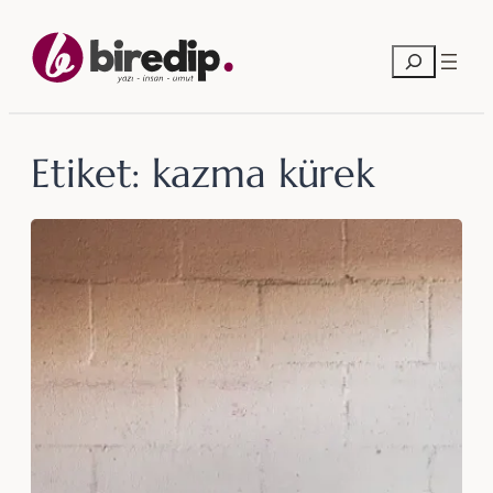
İçeriğe
geç
Ara
Etiket:
kazma kürek