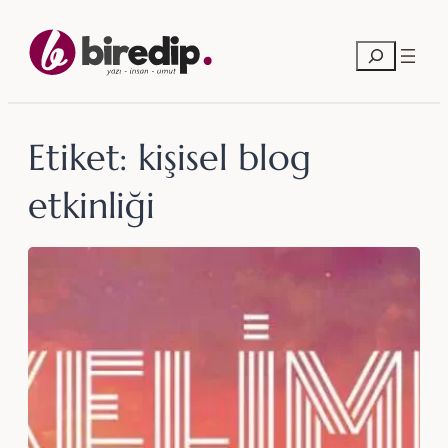
İçeriğe
geç
Ara
Etiket:
kişisel blog
etkinliği