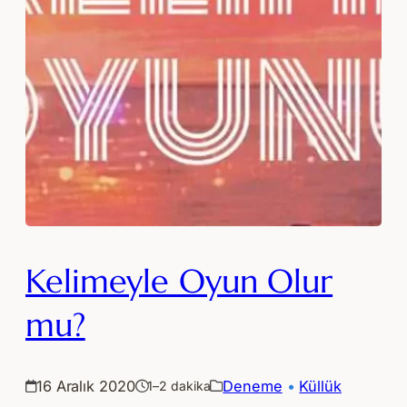
Kelimeyle Oyun Olur
mu?
16 Aralık 2020
Deneme
 • 
Küllük
1–2 dakika