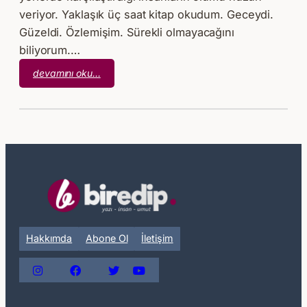
veriyor. Yaklaşık üç saat kitap okudum. Geceydi.
Güzeldi. Özlemişim. Sürekli olmayacağını
biliyorum.…
:
devamını oku…
Pazar’lık
–
5
Hakkımda
Abone Ol
İletişim