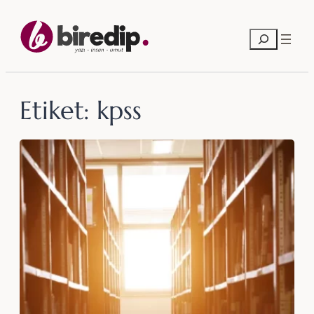
İçeriğe
geç
Ara
Etiket:
kpss