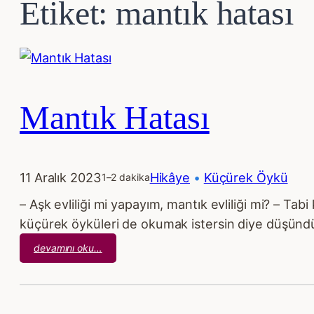
Etiket:
mantık hatası
Mantık Hatası
11 Aralık 2023
Hikâye
 • 
Küçürek Öykü
1–2 dakika
– Aşk evliliği mi yapayım, mantık evliliği mi? – Tab
küçürek öyküleri de okumak istersin diye düşünd
:
devamını oku…
Mantık
Hatası