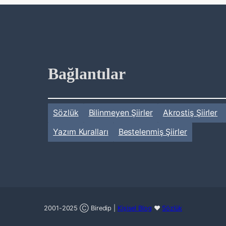
Bağlantılar
Sözlük
Bilinmeyen Şiirler
Akrostiş Şiirler
Yazım Kuralları
Bestelenmiş Şiirler
2001-2025 Ⓒ Biredip |
Kişisel Blog
❤
Sözlük