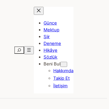
Günce
Mektup
Şiir
Deneme
Ara
Hikâye
Sözlük
Beni Bul
Hakkımda
Takip Et
İletişim