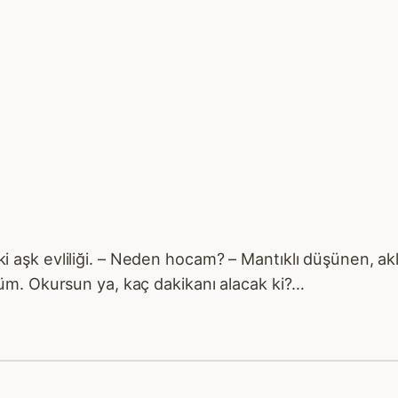
i ki aşk evliliği. – Neden hocam? – Mantıklı düşünen, ak
üm. Okursun ya, kaç dakikanı alacak ki?…