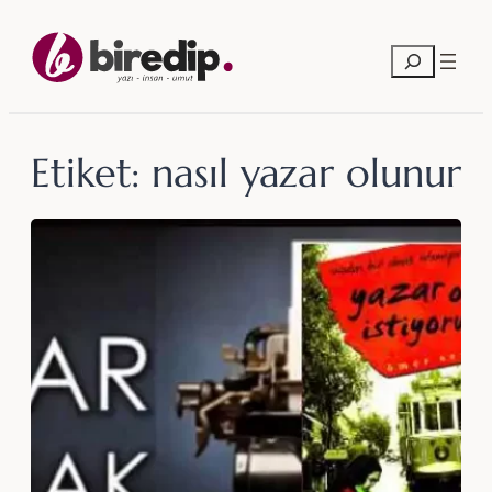
İçeriğe
geç
Ara
Etiket:
nasıl yazar olunur