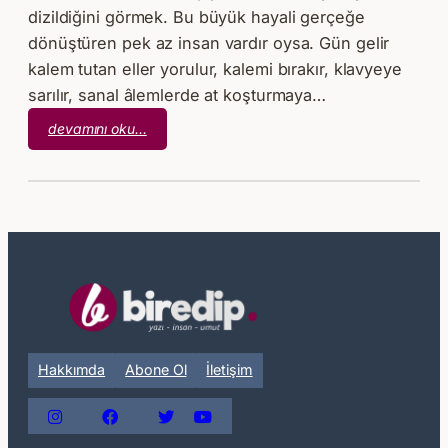
dizildiğini görmek. Bu büyük hayali gerçeğe
dönüştüren pek az insan vardır oysa. Gün gelir
kalem tutan eller yorulur, kalemi bırakır, klavyeye
sarılır, sanal âlemlerde at koşturmaya…
:
devamını oku…
Yazar
Olmak
İstiyorum
–
Ömer
Sevinçgül
Hakkımda
Abone Ol
İletişim