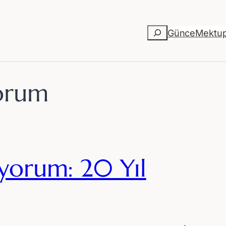
Ara
Günce
Mektu
orum
ıyorum: 20 Yıl