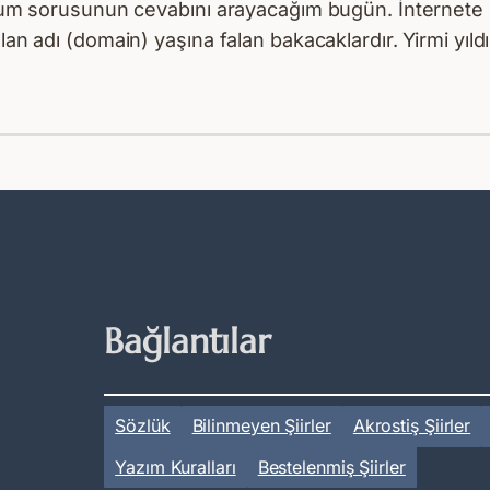
ıyorum sorusunun cevabını arayacağım bugün. İnternet
lan adı (domain) yaşına falan bakacaklardır. Yirmi yıld
Bağlantılar
Sözlük
Bilinmeyen Şiirler
Akrostiş Şiirler
Yazım Kuralları
Bestelenmiş Şiirler