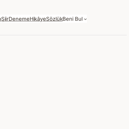
p
Şiir
Deneme
Hikâye
Sözlük
Beni Bul