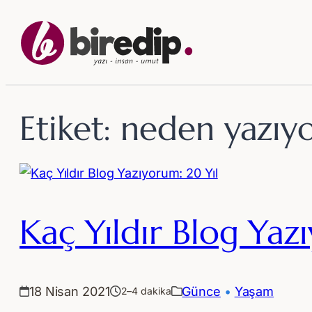
İçeriğe
geç
Etiket:
neden yazıy
Kaç Yıldır Blog Yaz
18 Nisan 2021
Günce
 • 
Yaşam
2–4 dakika