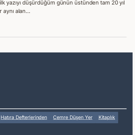
e ilk yazıyı düşürdüğüm günün üstünden tam 20 yıl
ır aynı alan…
Hatıra Defterlerinden
Cemre Düşen Yer
Kitaplık