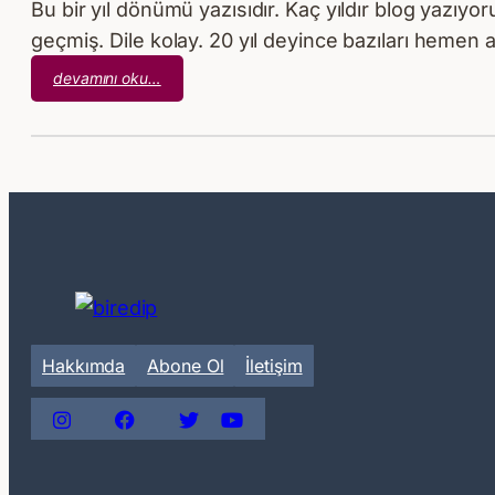
Bu bir yıl dönümü yazısıdır. Kaç yıldır blog yaz
geçmiş. Dile kolay. 20 yıl deyince bazıları hemen a
:
devamını oku…
Kaç
Yıldır
Blog
Yazıyorum:
20
Yıl
Hakkımda
Abone Ol
İletişim