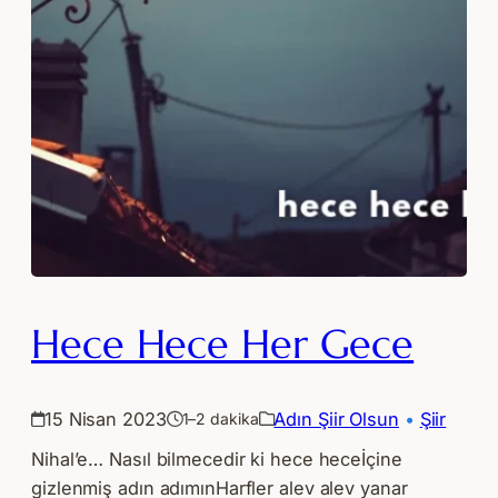
Hece Hece Her Gece
15 Nisan 2023
Adın Şiir Olsun
 • 
Şiir
1–2 dakika
Nihal’e… Nasıl bilmecedir ki hece heceİçine
gizlenmiş adın adımınHarfler alev alev yanar