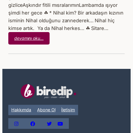
gizliceAşkındır fitili mısralarımınLambamda ışıyor
şimdi her gece ☘ * Nihal kim? Bir arkadaşın kızının
isminin Nihal olduğunu zannederek… Nihal hiç
kimse artık. Ya da Nihal herkes… ☘ Sitare…
:
devamını oku…
Hece
Hece
Her
Gece
Hakkımda
Abone Ol
İletişim