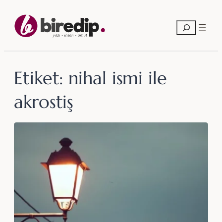
İçeriğe
geç
Ara
Etiket:
nihal ismi ile
akrostiş