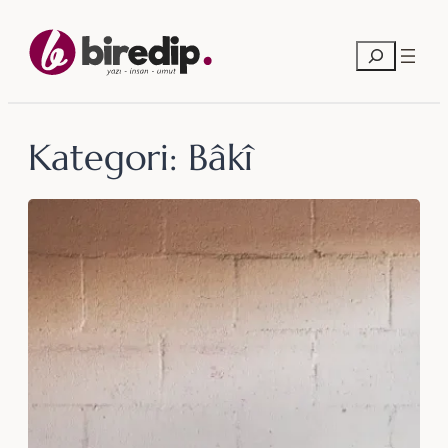
İçeriğe
geç
Ara
Kategori:
Bâkî