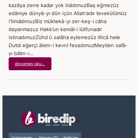
kazâya zerre kadar yok inâdımuzBaş eğmezüz
edâniye dünyâ-yı dûn içün Allah’adır tevekülümüz
i’timâdımuzBiz müktekâ-yı zer-keş-i câha
dayanmazuz Hakk’un kemâl-i lütfunadır
istinadımuzZühd ü salâha eylemezüz ilticâ hele
Dutdı eğerçi âlem-i kevni fesadımuzMeyden safâ-
yı bâtın-ı…
:
devamını oku…
Bâkî
–
Ferman-
ı
Işka
Can
İledür
İnkıyâdımuz
Hakkımda
Abone Ol
İletişim