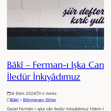
Bâkî – Ferman-ı Işka Can
İledür İnkıyâdımuz
14 Ekim 2024
1–2 dakika
Bâkî
 • 
Bilinmeyen Şiirler
Gazel Fermân-ı ışka cân iledür inkıyâdımuz Hükm-i