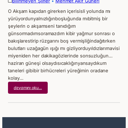
Bilinmeyen Şiirler
 • 
Mehmet Akif Güneri
O Akşam kapıdan girerken içerisisli yolunda mı
yürüyordunyalnızlığınboşluğunda mıbitmiş bir
şeylerin o akşamseni tanıdığım
günsormadımsoramazdım kibir yağmur sonrası o
bakışlarestirip rüzgarını boş vermişliğindağıtırken
bulutları uzağagün ışığı mı gizliyorduyıldızlarımavisi
miyeniden her dakikagözlerinde sonsuzluğun…
haziran güneşi olsaydısıcaklığınyansaydıkum
taneleri gibibir birhücreleri yüreğimin oradane
kolay…
:
devamını oku…
Mehmet
Akif
Güneri
–
O
Akşam