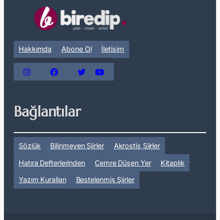
Hakkımda
Abone Ol
İletişim
Bağlantılar
Sözlük
Bilinmeyen Şiirler
Akrostiş Şiirler
Hatıra Defterlerinden
Cemre Düşen Yer
Kitaplık
Yazım Kuralları
Bestelenmiş Şiirler