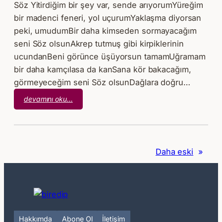
Söz Yitirdiğim bir şey var, sende arıyorumYüreğim
bir madenci feneri, yol uçurumYaklaşma diyorsan
peki, umudumBir daha kimseden sormayacağım
seni Söz olsunAkrep tutmuş gibi kirpiklerinin
ucundanBeni görünce üşüyorsun tamamUğramam
bir daha kamçılasa da kanSana kör bakacağım,
görmeyeceğim seni Söz olsunDağlara doğru…
:
devamını oku…
Mehmet
Aycı
–
Söz
Daha eski
»
Hakkımda
Abone Ol
İletişim