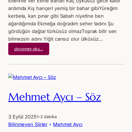
Ellerinle Ver Elime Baharı Kaç uykusuz gece kaldı
ardımda Kış hançeri yemiş bir bahar gibiYüreğim
kerbela, kan pınar gibi Sabah niyetine ben
ağardığımda Ekmeğa doğradım seher tadını Şu
gördüğün dağlar türküsüz olmazToprak bilir sen
bilmezsin adını Yiğit cansız olur ülküsüz…
:
devamını oku…
Mehmet
Aycı
–
Ellerinle
Ver
Elime
Mehmet Aycı – Söz
Baharı
3 Eylül 2025
1–2 dakika
Bilinmeyen Şiirler
 • 
Mehmet Aycı