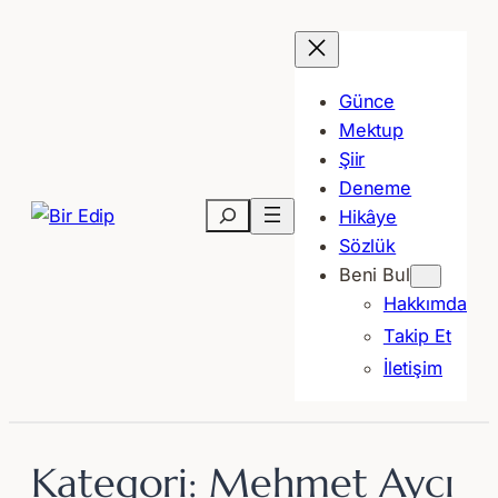
İçeriğe
geç
Günce
Mektup
Şiir
Deneme
Ara
Hikâye
Sözlük
Beni Bul
Hakkımda
Takip Et
İletişim
Kategori:
Mehmet Aycı