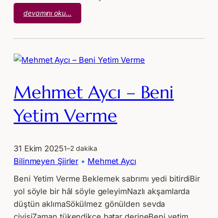
:
devamını oku…
Mehmet
Aycı
–
Yerine
Ben
Tükendim
Mehmet Aycı – Beni
Yetim Verme
31 Ekim 2025
1–2 dakika
Bilinmeyen Şiirler
 • 
Mehmet Aycı
Beni Yetim Verme Beklemek sabrımı yedi bitirdiBir
yol söyle bir hâl söyle geleyimNazlı akşamlarda
düştün aklımaSökülmez gönülden sevda
çivisiZaman tükendikçe batar derineBeni yetim