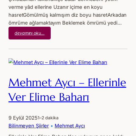
verme yâd ellerine Uzanır içime en koyu
hasretGömülmüş kalmışım diz boyu hasretArkadan
ömrüme ağlamaktayım Beklemek ömrümü yedi…
:
devamını oku…
Mehmet
Aycı
–
Beni
Yetim
Verme
Mehmet Aycı – Ellerinle
Ver Elime Baharı
9 Eylül 2025
1–2 dakika
Bilinmeyen Şiirler
 • 
Mehmet Aycı