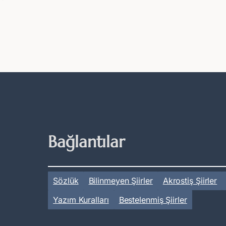
Bağlantılar
Sözlük
Bilinmeyen Şiirler
Akrostiş Şiirler
Yazım Kuralları
Bestelenmiş Şiirler