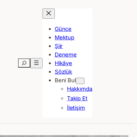
Günce
Mektup
Şiir
Deneme
Ara
Hikâye
Sözlük
Beni Bul
Hakkımda
Takip Et
İletişim