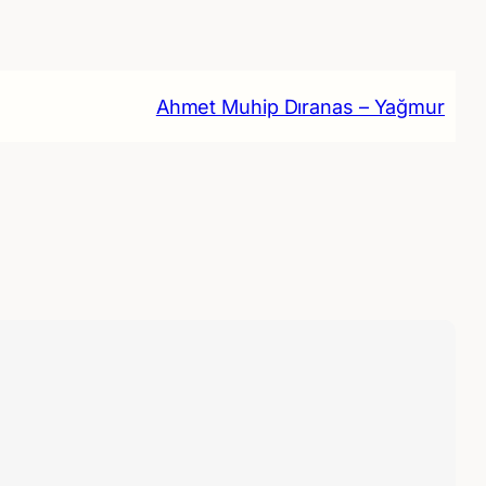
Ahmet Muhip Dıranas – Yağmur