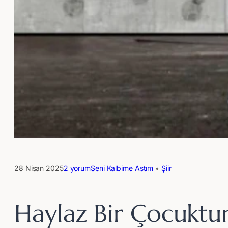
28 Nisan 2025
2 yorum
Seni Kalbime Astım
 • 
Şiir
Haylaz Bir Çocuktu