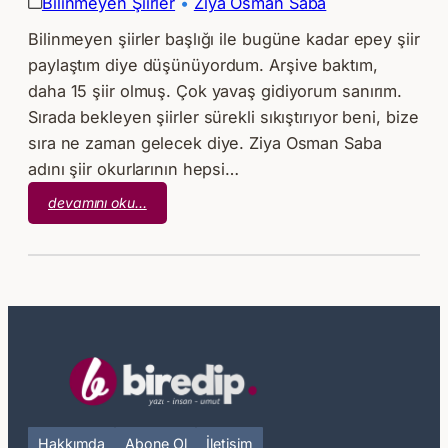
Bilinmeyen Şiirler
 • 
Ziya Osman Saba
Bilinmeyen şiirler başlığı ile bugüne kadar epey şiir
paylaştım diye düşünüyordum. Arşive baktım,
daha 15 şiir olmuş. Çok yavaş gidiyorum sanırım.
Sırada bekleyen şiirler sürekli sıkıştırıyor beni, bize
sıra ne zaman gelecek diye. Ziya Osman Saba
adını şiir okurlarının hepsi…
:
devamını oku…
Ziya
Osman
Saba
–
Geçen
Zaman
Hakkımda
Abone Ol
İletişim