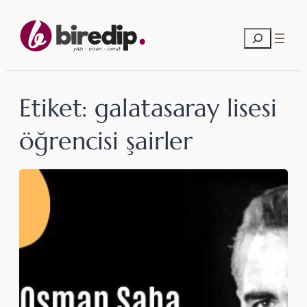
İçeriğe
geç
Ara
Etiket:
galatasaray lisesi
öğrencisi şairler