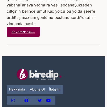
yabanaTarlaya yağmura yeşil soğanaŞükreden
çiftçinin belinde umut Kaç yolcu bu yolda şerefe
erdiKaç mazlum gönlüme postunu serdiYusuflar
zindanda nasıl…
:
devamını oku…
Bir
Çocuk
Gülünce
Hakkımda
Abone Ol
İletişim