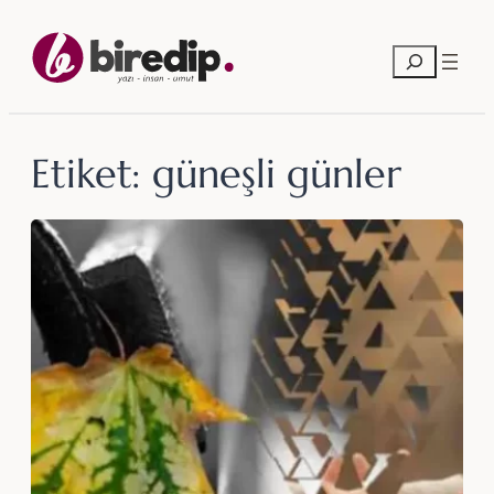
İçeriğe
geç
Ara
Etiket:
güneşli günler