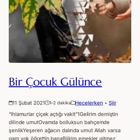
Bir Çocuk Gülünce
11 Şubat 2021
Hecelerken
 • 
Şiir
1–2 dakika
“Ihlamurlar çiçek açtığı vakit”1Gelirim demiştin
dilinde umutOvamda bolluksun bahçemde
şenlikYeşeren ağacın dalında umut Allah varsa
gam yok öğrettin banaBilirim emekler gitmez