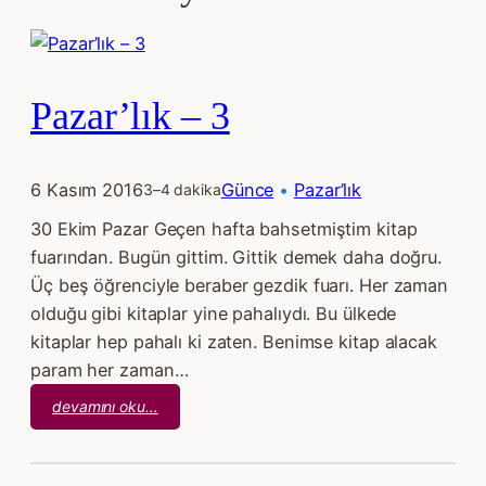
Pazar’lık – 3
6 Kasım 2016
Günce
 • 
Pazar’lık
3–4 dakika
30 Ekim Pazar Geçen hafta bahsetmiştim kitap
fuarından. Bugün gittim. Gittik demek daha doğru.
Üç beş öğrenciyle beraber gezdik fuarı. Her zaman
olduğu gibi kitaplar yine pahalıydı. Bu ülkede
kitaplar hep pahalı ki zaten. Benimse kitap alacak
param her zaman…
:
devamını oku…
Pazar’lık
–
3