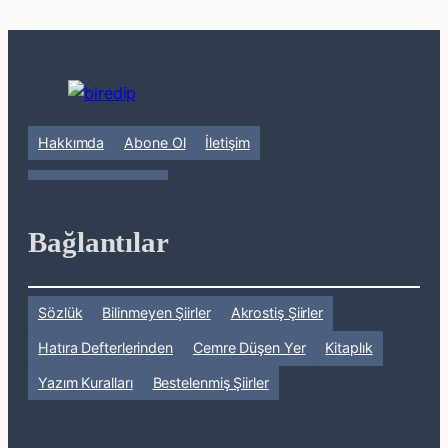
Hakkımda
Abone Ol
İletişim
Bağlantılar
Sözlük
Bilinmeyen Şiirler
Akrostiş Şiirler
Hatıra Defterlerinden
Cemre Düşen Yer
Kitaplık
Yazım Kuralları
Bestelenmiş Şiirler