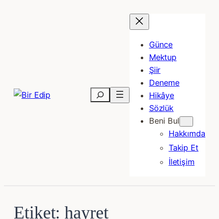
İçeriğe
geç
Günce
Mektup
Şiir
Deneme
Ara
Hikâye
Sözlük
Beni Bul
Hakkımda
Takip Et
İletişim
Etiket:
hayret