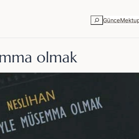
Ara
Günce
Mektu
emma olmak