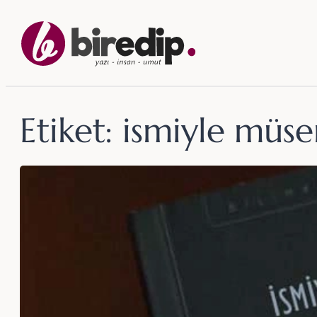
İçeriğe
geç
Etiket:
ismiyle müs