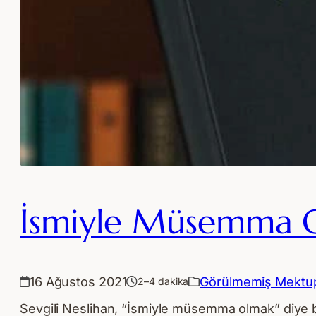
İsmiyle Müsemma 
16 Ağustos 2021
Görülmemiş Mektup
2–4 dakika
Sevgili Neslihan, “İsmiyle müsemma olmak” diye bir