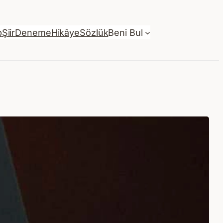
p
Şiir
Deneme
Hikâye
Sözlük
Beni Bul