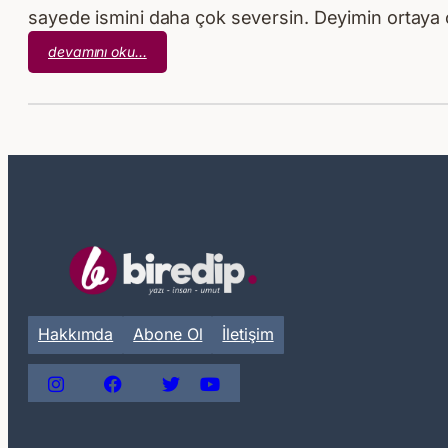
sayede ismini daha çok seversin. Deyimin ortaya çı
:
devamını oku…
İsmiyle
Müsemma
Olmak
Hakkımda
Abone Ol
İletişim