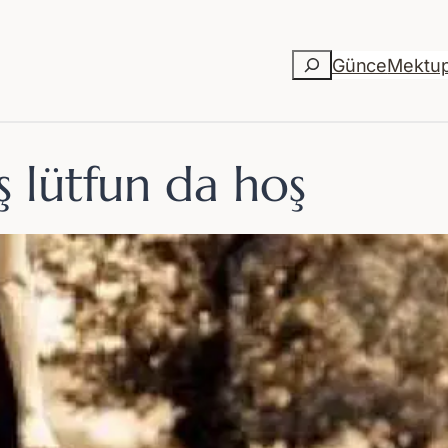
Ara
Günce
Mektu
ş lütfun da hoş