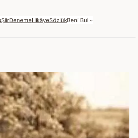
p
Şiir
Deneme
Hikâye
Sözlük
Beni Bul