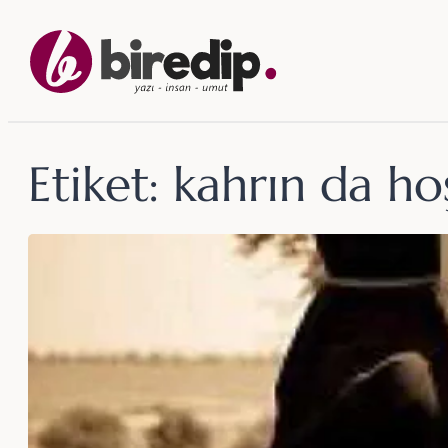
İçeriğe
geç
Etiket:
kahrın da ho