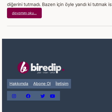
diğerini tutmadı. Bazen için öyle yandı ki tutmak i
:
devamını oku…
Payımıza
Acı
Düştü
Hakkımda
Abone Ol
İletişim