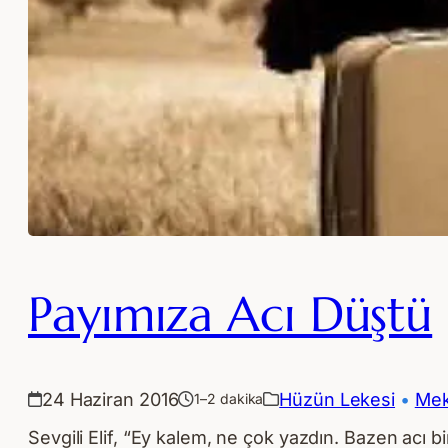
Payımıza Acı Düştü
24 Haziran 2016
Hüzün Lekesi
 • 
Mek
1–2 dakika
Sevgili Elif, “Ey kalem, ne çok yazdın. Bazen acı 