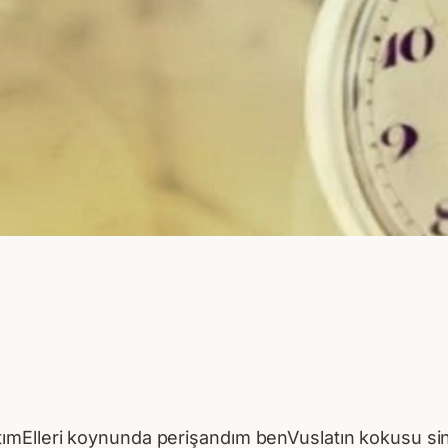
mElleri koynunda perişandım benVuslatın kokusu sin