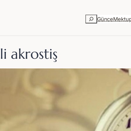
Ara
Günce
Mektu
li akrostiş