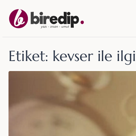
İçeriğe
geç
Etiket:
kevser ile ilgi