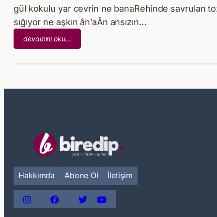
gül kokulu yar cevrin ne banaRehinde savrulan
sığıyor ne aşkın ân’aÂn ansızın…
:
devamını oku…
Bir
An
Hakkımda
Abone Ol
İletişim