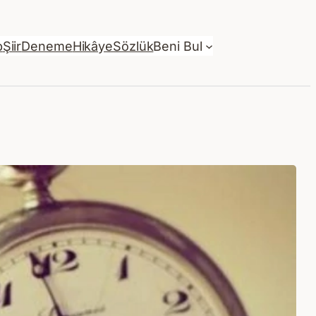
p
Şiir
Deneme
Hikâye
Sözlük
Beni Bul