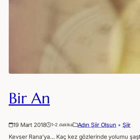
Bir An
19 Mart 2018
Adın Şiir Olsun
 • 
Şiir
1–2 dakika
Kevser Rana’ya… Kaç kez gözlerinde yolumu şaştı