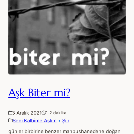
Aşk Biter mi?
3 Aralık 2021
1–2 dakika
Seni Kalbime Astım
 • 
Şiir
günler birbirine benzer mahpushanedene doğan