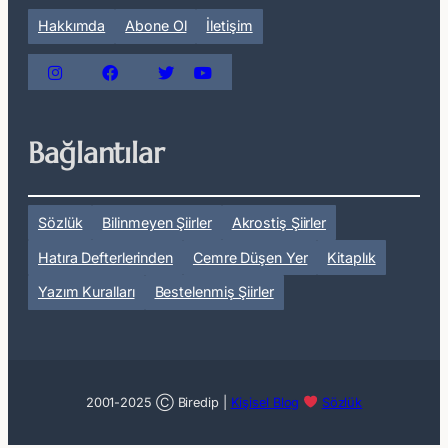
Hakkımda
Abone Ol
İletişim
Bağlantılar
Sözlük
Bilinmeyen Şiirler
Akrostiş Şiirler
Hatıra Defterlerinden
Cemre Düşen Yer
Kitaplık
Yazım Kuralları
Bestelenmiş Şiirler
2001-2025 Ⓒ Biredip |
Kişisel Blog
Sözlük