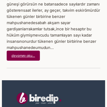
güneşi görürsün ne batansadece sayılardır zamanı
gösterensaat ilerler, ay geçer, takvim eskirömürdür
tükenen günler birbirine benzer
mahpushanedesabah akşam sayar
gardiyanlarrakamlar tutsak,ince bir hesaptır bu
hüküm giymişmevcudu tamamlayan sayı kadar
insansınonurdur tükenen günler birbirine benzer
mahpushanedeumudun…
:
devamını oku…
Aşk
Biter
mi?