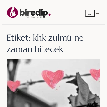
İçeriğe
geç
Ara
Etiket:
khk zulmü ne
zaman bitecek