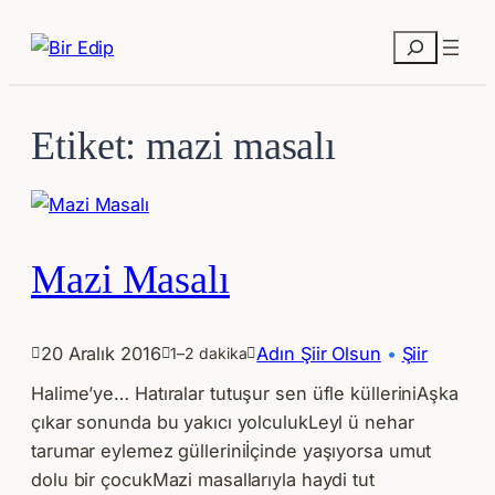
İçeriğe
geç
Ara
Etiket:
mazi masalı
Mazi Masalı
20 Aralık 2016
Adın Şiir Olsun
 • 
Şiir
1–2 dakika
Halime’ye… Hatıralar tutuşur sen üfle külleriniAşka
çıkar sonunda bu yakıcı yolculukLeyl ü nehar
tarumar eylemez gülleriniİçinde yaşıyorsa umut
dolu bir çocukMazi masallarıyla haydi tut