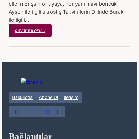
elleriniErişsin o rüyaya, her yanı mavi boncuk
Ayşen ile ilgili akrostiş Takvimlerin Dilinde Burak
ile ilgili…
:
devamını oku…
Mazi
Masalı
Hakkımda
Abone Ol
İletişim
Bağlantılar