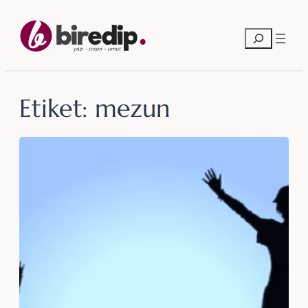
İçeriğe
geç
Ara
Etiket:
mezun