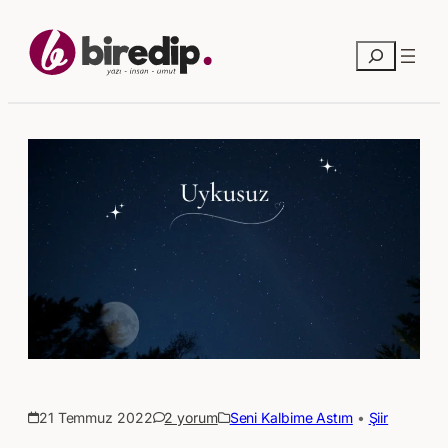
Ara
21 Temmuz 2022
2 yorum
Seni Kalbime Astım
 • 
Şiir