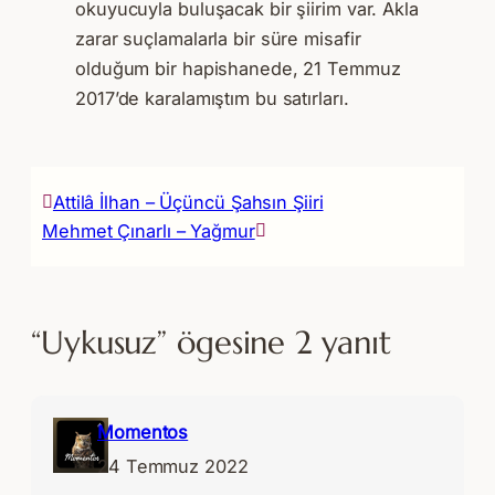
okuyucuyla buluşacak bir şiirim var. Akla
zarar suçlamalarla bir süre misafir
olduğum bir hapishanede, 21 Temmuz
2017’de karalamıştım bu satırları.
Attilâ İlhan – Üçüncü Şahsın Şiiri
Mehmet Çınarlı – Yağmur
“Uykusuz” ögesine 2 yanıt
Momentos
24 Temmuz 2022