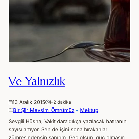
Ve Yalnızlık
13 Aralık 2015
1–2 dakika
Bir Şiir Mevsimi Ömrümüz
 • 
Mektup
Sevgili Hüsna, Vakit daraldıkça yazılacak hatıranın
sayısı artıyor. Sen de işini sona bırakanlar
zümresindensin sanırım. Geç olsun, güç olmasın