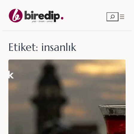
İçeriğe
geç
Ara
Etiket:
insanlık