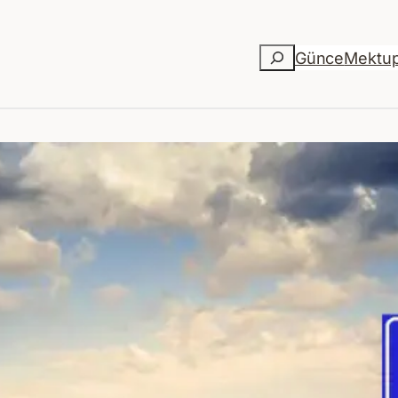
Ara
Günce
Mektu