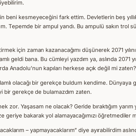
yebilirim.
n beni kesmeyeceğini fark ettim. Devletlerin beş yıllık
 Tepemde bir ampul yandı. Bu ampulü sakın trol sürül
tirmek için zaman kazanacağımı düşünerek 2071 yılını 
nlamlı geldi bana. Bu cümleyi yazdım ya, aslında 2071 
rda Anadolu’nun kapıları herkese açık değil mi zaten? G
anlamlı olacağı bir gerekçe buldum kendime. Dünyaya g
iyi bir gerekçe de bulamazdım zaten.
ek zor. Yaşasam ne olacak? Geride bıraktığım yarım
ze geriye bakarak yol alamayacağımızı öğretmediler m
acaklarım – yapmayacaklarım” diye ayırabilirdim aslı