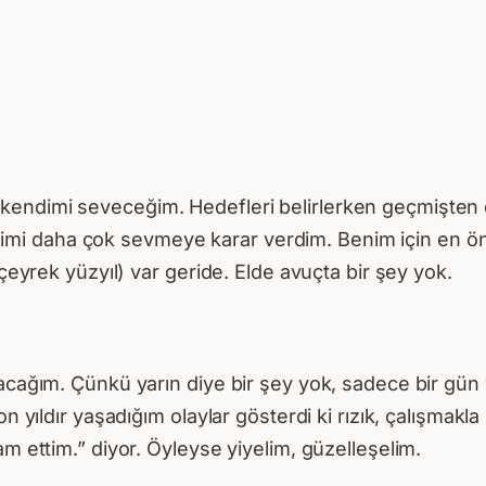
ndimi seveceğim. Hedefleri belirlerken geçmişten ders
mi daha çok sevmeye karar verdim. Benim için en öne
 çeyrek yüzyıl) var geride. Elde avuçta bir şey yok.
yacağım. Çünkü yarın diye bir şey yok, sadece bir gü
n yıldır yaşadığım olaylar gösterdi ki rızık, çalışmakla 
am ettim.” diyor. Öyleyse yiyelim, güzelleşelim.