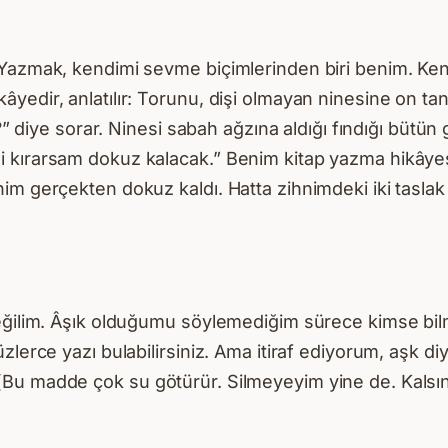
. Yazmak, kendimi sevme biçimlerinden biri benim. K
edir, anlatılır: Torunu, dişi olmayan ninesine on tane
ı?” diye sorar. Ninesi sabah ağzına aldığı fındığı bütü
i kırarsam dokuz kalacak.” Benim kitap yazma hikâye
im gerçekten dokuz kaldı. Hatta zihnimdeki iki taslak
 değilim. Âşık olduğumu söylemediğim sürece kimse b
zlerce yazı bulabilirsiniz. Ama itiraf ediyorum, aşk d
(Bu madde çok su götürür. Silmeyeyim yine de. Kalsı