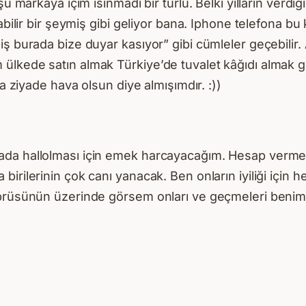
 markaya içim ısınmadı bir türlü. Belki yılların verdiği
labilir bir şeymiş gibi geliyor bana. Iphone telefona b
iş burada bize duyar kasıyor” gibi cümleler geçebilir
lkede satın almak Türkiye’de tuvalet kâğıdı almak gib
ha ziyade hava olsun diye almışımdır. :))
ada hallolması için emek harcayacağım. Hesap verme 
irilerinin çok canı yanacak. Ben onların iyiliği için
öprüsünün üzerinde görsem onları ve geçmeleri benim