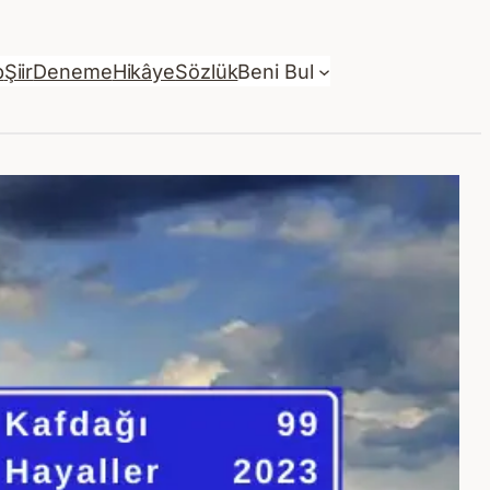
p
Şiir
Deneme
Hikâye
Sözlük
Beni Bul