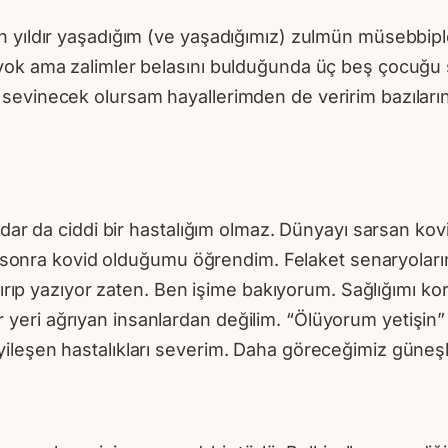
n yıldır yaşadığım (ve yaşadığımız) zulmün müsebbipl
ok ama zalimler belasını bulduğunda üç beş çocuğu sev
evinecek olursam hayallerimden de veririm bazılarına
adar da ciddi bir hastalığım olmaz. Dünyayı sarsan ko
kten sonra kovid olduğumu öğrendim. Felaket senaryola
aştırıp yazıyor zaten. Ben işime bakıyorum. Sağlığımı
yeri ağrıyan insanlardan değilim. “Ölüyorum yetişi
ileşen hastalıkları severim. Daha göreceğimiz güneşl