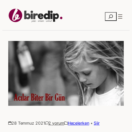
Ara
28 Temmuz 2021
2 yorum
Hecelerken
 • 
Şiir