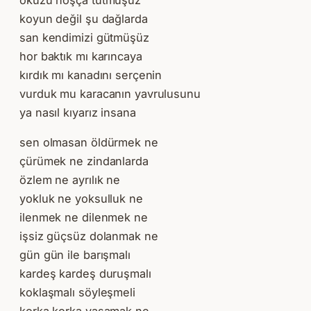
öküzü hoşça tutmuşuz
koyun değil şu dağlarda
san kendimizi gütmüşüz
hor baktık mı karıncaya
kırdık mı kanadını serçenin
vurduk mu karacanın yavrulusunu
ya nasıl kıyarız insana
sen olmasan öldürmek ne
çürümek ne zindanlarda
özlem ne ayrılık ne
yokluk ne yoksulluk ne
ilenmek ne dilenmek ne
işsiz güçsüz dolanmak ne
gün gün ile barışmalı
kardeş kardeş duruşmalı
koklaşmalı söyleşmeli