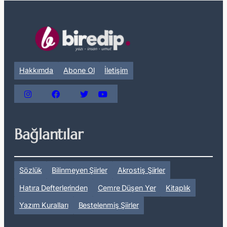
Hakkımda
Abone Ol
İletişim
Bağlantılar
Sözlük
Bilinmeyen Şiirler
Akrostiş Şiirler
Hatıra Defterlerinden
Cemre Düşen Yer
Kitaplık
Yazım Kuralları
Bestelenmiş Şiirler