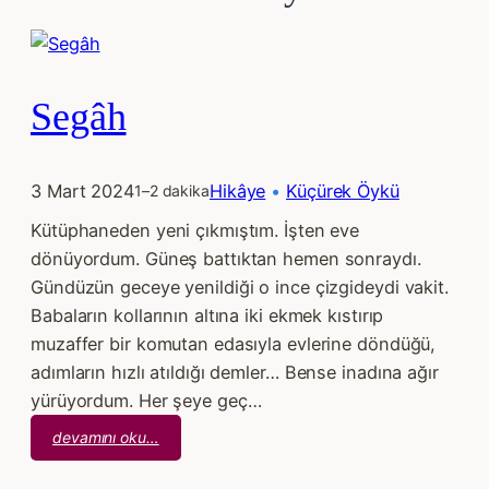
Segâh
3 Mart 2024
Hikâye
 • 
Küçürek Öykü
1–2 dakika
Kütüphaneden yeni çıkmıştım. İşten eve
dönüyordum. Güneş battıktan hemen sonraydı.
Gündüzün geceye yenildiği o ince çizgideydi vakit.
Babaların kollarının altına iki ekmek kıstırıp
muzaffer bir komutan edasıyla evlerine döndüğü,
adımların hızlı atıldığı demler… Bense inadına ağır
yürüyordum. Her şeye geç…
:
devamını oku…
Segâh