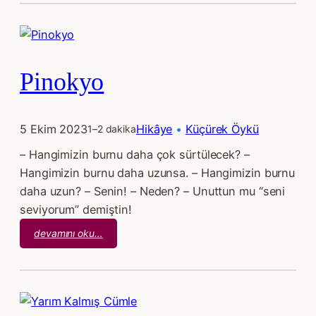
Pinokyo
5 Ekim 2023
Hikâye
 • 
Küçürek Öykü
1–2 dakika
– Hangimizin burnu daha çok sürtülecek? –
Hangimizin burnu daha uzunsa. – Hangimizin burnu
daha uzun? – Senin! – Neden? – Unuttun mu “seni
seviyorum” demiştin!
:
devamını oku…
Pinokyo