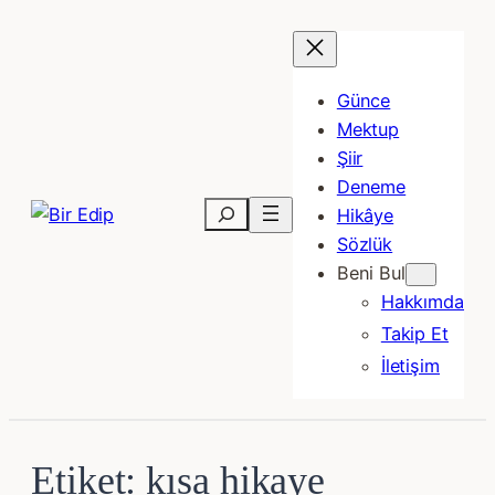
İçeriğe
geç
Günce
Mektup
Şiir
Deneme
Ara
Hikâye
Sözlük
Beni Bul
Hakkımda
Takip Et
İletişim
Etiket:
kısa hikaye